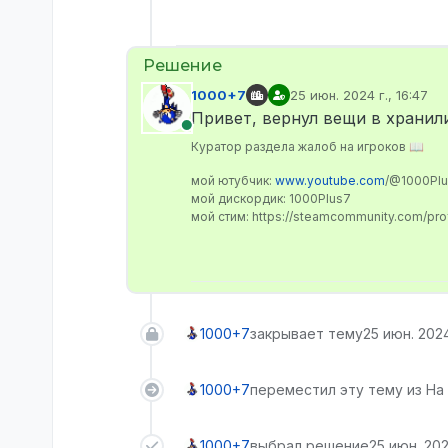
1000+7
25 июн. 2024 г., 16:47
отредактировано
Привет, вернул вещи в хранил
В сети
Куратор раздела жалоб на игроков 📖
мой ютубчик:
www.youtube.com
/@1000Pl
мой дискордик: 1000Plus7
мой стим: https://steamcommunity.com/pr
1000+7
закрывает тему
25 июн. 2024
1000+7
переместил эту тему из На
1000+7
выбрал решение
25 июн. 2024