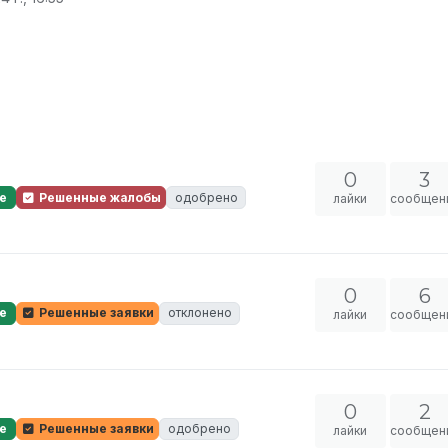
0
3
е
Решенные жалобы
одобрено
лайки
сообщен
0
6
е
Решенные заявки
отклонено
лайки
сообщен
0
2
е
Решенные заявки
одобрено
лайки
сообщен