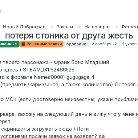
Новый Доброград
Заявки
На возврат
Решен
потеря стоника от друга жесть
ешенные
Решенные заявки
одобрено
2
сообщений
2
участн
мя твоего персонажа - Фрэнк Бонс Младший
о здесь ) STEAM_0:1:62466526
ord в формате Name#0000) gugugaga_4
 (предметы/карма/иное, а также количество) Потерял 
о МСК (если достоверно неизвестны, укажи приблизит
рвера, захожу на следующий день и вижу что у меня 
ерял
; скриншоты загружать сюда ) Логи
 условиями подачи заявок на возврат? да