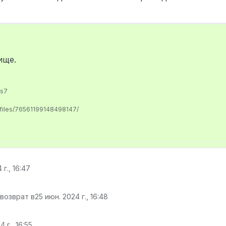
ище.
us7
ofiles/76561199148498147/
 г., 16:47
 возврат в
25 июн. 2024 г., 16:48
 г., 16:55