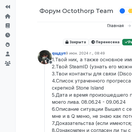
Перейти к содержимому
Форум Octothorp Team
Главная
Закрыта
Перенесена
Р
qщдуп
9 июн. 2024 г., 08:49
отредактировано
1.Твой ник, а также основное и
Не в сети
2.Твой SteamID (узнать его можн
3.Твои контакты для связи (Disc
4.Список утраченного прогресса
скрепкой Stone Island
5.Дата и время произошедшего п
моего лива. 08.06.24 - 09.06.24
6.Описание ситуации Вышел с се
мне и в Q меню, не знаю как пот
7.Доказательства (если имеются
8.Ознакомлен и согласен ли ты с