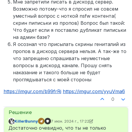
Мне запретили писать в дискорд сервер.
Возможно потому-что я спросил не совсем
уместный вопрос с ноткой nsfw контента(
скрин пиписьки из пропов) Вопрос был такой:
Что будет если я поставлю дубликат пиписьки
на админ базе?
Я осознал что присылать скрины гениталий из
пропов в дискорд сервера нельзя. А так-же то
что запрещено спрашивать неуместные
вопросы в дискорд канале. Прошу снять
наказание и такого больше не будет
проглядываться с моей стороны
https://imgur.com/b99frRi
https://imgur.com/yyuVma6
0
KillerBunny
7 июн. 2024 г., 17:22
отредактировано KillerBunny
6 июл. 2024 г
Не в сети
Достаточно очевидно, что ты не только