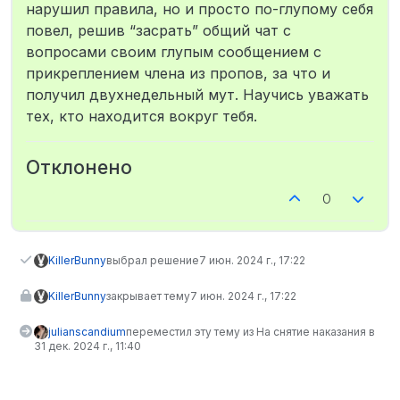
нарушил правила, но и просто по-глупому себя
повел, решив “засрать” общий чат с
вопросами своим глупым сообщением с
прикреплением члена из пропов, за что и
получил двухнедельный мут. Научись уважать
тех, кто находится вокруг тебя.
Отклонено
0
KillerBunny
выбрал решение
7 июн. 2024 г., 17:22
KillerBunny
закрывает тему
7 июн. 2024 г., 17:22
julianscandium
переместил эту тему из На снятие наказания в
31 дек. 2024 г., 11:40