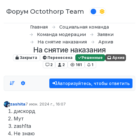
Перейти к содержимому
Форум Octothorp Team
Главная
Социальная команда
Команда модерации
Заявки
На снятие наказания
Архив
На снятие наказания
Закрыта
Перенесена
Решенные
Архив
2
2
161
1
Авторизуйтесь, чтобы ответить
zashita
7 июн. 2024 г., 16:07
отредактировано
Не в сети
дискорд
Мут
zash1ta
Не знаю