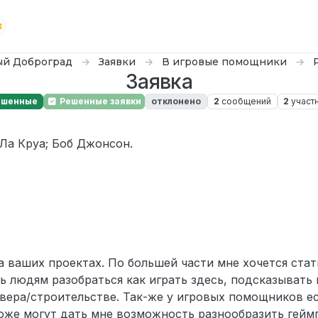
й Доброград
Заявки
В игровые помощники
Заявка
ешенные
Решенные заявки
отклонено
2
сообщений
2
участ
Ла Круа; Боб Джонсон.
а ваших проектах. По большей части мне хочется ста
 людям разобраться как играть здесь, подсказывать 
рвера/строительстве. Так-же у игровых помощников ес
оже могут дать мне возможность разнообразить геймп