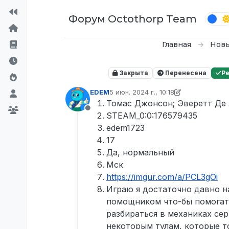
Перейти к содержимому
Форум Octothorp Team
Главная
Новы
Закрыта
Перенесена
Р
EDEM
5 июн. 2024 г., 10:18
отредактировано Tekoy
Томас Джонсон; Эверетт Де 
Не в сети
STEAM_0:0:176579435
edem1723
17
Да, нормальный
Мск
https://imgur.com/a/PCL3gOi
Играю я достаточно давно н
помощником что-бы помогать
разбираться в механиках се
некоторым тулам, которые т