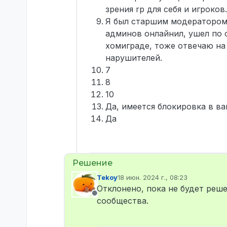
зрения rp для себя и игроков.
Я был старшим модератором н
админов онлайнил, ушел по 
хомиграде, тоже отвечаю на
нарушителей.
7
8
10
Да, имеется блокировка в в
Да
Tekoy
18 июн. 2024 г., 08:23
отредактировано
Отклонено, пока не будет реш
Не в сети
сообщества.