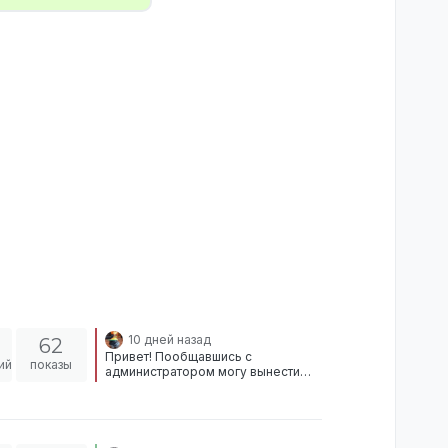
10 дней назад
62
Привет! Пообщавшись с
ий
показы
администратором могу вынести
вердикт, что в данной ситуации ты
был не прав и у тебя было
нарушение. Так же исходя из
заявки можно заметить что вы
сидели в дискорде и войпили, а это