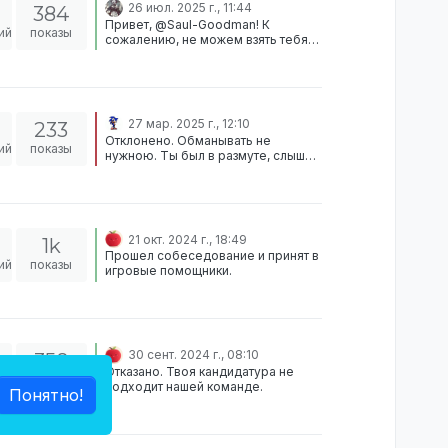
26 июл. 2025 г., 11:44
384
еще одно нарушение правил,
Привет, @Saul-Goodman! К
наказание за которое не было.
ий
показы
сожалению, не можем взять тебя
Ознакомиться с правилами можно
на данный момент ввиду активного
тут: Правила Отклонено.
наказания на сервере Вердикт:
Отклонено
27 мар. 2025 г., 12:10
233
Отклонено. Обманывать не
ий
показы
нужною. Ты был в размуте, слышал
и коммуницировал со своим
другом, принимал информацию
которую передавал твой друг. У
нас в принципе запрещено
находится в голосовых клиентах во
21 окт. 2024 г., 18:49
1k
время игры на сервере с другими
Прошел собеседование и принят в
игроками.
ий
показы
игровые помощники.
30 сент. 2024 г., 08:10
358
Отказано. Твоя кандидатура не
ий
показы
подходит нашей команде.
Понятно!