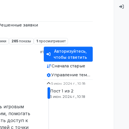
Решенные заявки
ники
265
показы
1
просматривает
Авторизуйтесь,
#1
чтобы ответить
Сначала старые
Управление темой
5 июн. 2024 г., 10:18
Пост 1 из 2
5 июн. 2024 г., 10:18
ть игровым
им, помогать
ть доступ к
лей с точки