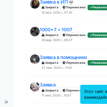
Заявка в ИП💀
Закрыта
Перенесена
Решенны
25 июл. 2025 г., 07:30
1000+7 = 1007
Закрыта
Перенесена
Решенны
26 мар. 2025 г., 08:37
Заявка в помощники
Закрыта
Перенесена
Решенны
27 сент. 2024 г., 11:00
Заявка
Закрыта
Перенесена
Решенны
Этот сайт и
11 сент. 2024 г., 10:57
взаимодейс