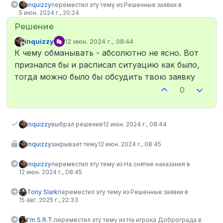
inquizzy
переместил эту тему из Решенные заявки в
5 июн. 2024 г., 20:24
inquizzy
12 июн. 2024 г., 08:44
отредактировано
Не в сети
К чему обманывать - абсолютно не ясно. Вот
признался бы и расписал ситуацию как было,
тогда можно было бы обсудить твою заявку
0
inquizzy
выбрал решение
12 июн. 2024 г., 08:44
inquizzy
закрывает тему
12 июн. 2024 г., 08:45
inquizzy
переместил эту тему из На снятие наказания в
12 июн. 2024 г., 08:45
Tony Slark
переместил эту тему из Решенные заявки в
15 авг. 2025 г., 22:33
I'm S.R.T.
переместил эту тему из На игрока Доброграда в