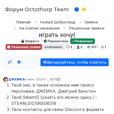
Перейти к содержимому
Форум Octothorp Team
Главная
Новый Доброград
Заявки
На снятие наказания
Решенные заявки
играть хочу(
Закрыта
Перенесена
Решенные
Решенные заявки
отклонено
2
2
317
1
Авторизуйтесь, чтобы ответить
ДЖEMKA
4 июн. 2024 г., 18:10
отредактировано inquizzy
6 дек. 2024 г., 08:45
Не в сети
Твой ник, а также основное имя твоего
персонажа: ДЖЕМКА, Дмитрий Винстон
Твой SteamID (узнать его можно здесь ) :
STEAM_0:0:590036318
Твои контакты для связи (Discord в формате