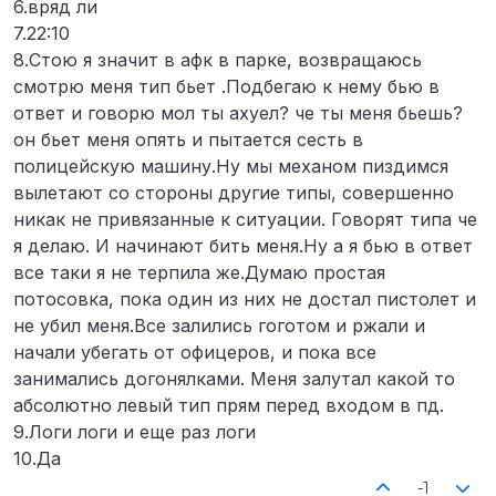
6.вряд ли
7.22:10
8.Стою я значит в афк в парке, возвращаюсь
смотрю меня тип бьет .Подбегаю к нему бью в
ответ и говорю мол ты ахуел? че ты меня бьешь?
он бьет меня опять и пытается сесть в
полицейскую машину.Ну мы механом пиздимся
вылетают со стороны другие типы, совершенно
никак не привязанные к ситуации. Говорят типа че
я делаю. И начинают бить меня.Ну а я бью в ответ
все таки я не терпила же.Думаю простая
потосовка, пока один из них не достал пистолет и
не убил меня.Все залились гоготом и ржали и
начали убегать от офицеров, и пока все
занимались догонялками. Меня залутал какой то
абсолютно левый тип прям перед входом в пд.
9.Логи логи и еще раз логи
10.Да
-1