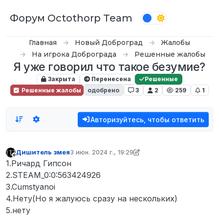
Перейти к содержимому
Форум Octothorp Team
Главная
Новый Доброград
Жалобы
На игрока Доброграда
Решенные жалобы
Я уже говорил что такое безумие?
Закрыта
Перенесена
Решенные
Решенные жалобы
одобрено
3
2
259
1
Авторизуйтесь, чтобы ответить
Дишитель змея
3 июн. 2024 г., 19:29
отредактировано p0wer
Не в сети
1.Ричард Гипсон
2.STEAM_0:0:563424926
3.Cumstyanoi
4.Нету(Но я жалуюсь сразу на нескольких)
5.нету