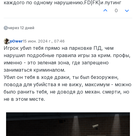
каждого по одному нарушению.FD|FK|и лутинг
0
через 12 дней
p0wer
15 июн. 2024 г., 07:46
отредактировано
Не в сети
Игрок убил тебя прямо на парковке ПД, чем
нарушил подробные правила игры за крим. профы,
именно - это зеленая зона, где запрещено
заниматься криминалом.
Убил он тебя в ходе драки, ты был безоружен,
повода для убийства я не вижу, максимум - можно
было ранить тебя, не доводя до механ. смерти, но
не в этом месте.