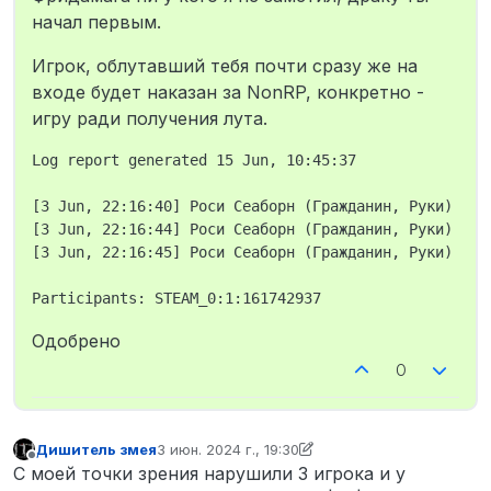
начал первым.
Игрок, облутавший тебя почти сразу же на
входе будет наказан за NonRP, конкретно -
игру ради получения лута.
Log report generated 15 Jun, 10:45:37

[3 Jun, 22:16:40] Роси Сеаборн (Гражданин, Руки) sea
[3 Jun, 22:16:44] Роси Сеаборн (Гражданин, Руки) mov
[3 Jun, 22:16:45] Роси Сеаборн (Гражданин, Руки) mov
Одобрено
0
Дишитель змея
3 июн. 2024 г., 19:30
отредактировано Дишитель змея
6 мар. 2024 
Не в сети
С моей точки зрения нарушили 3 игрока и у