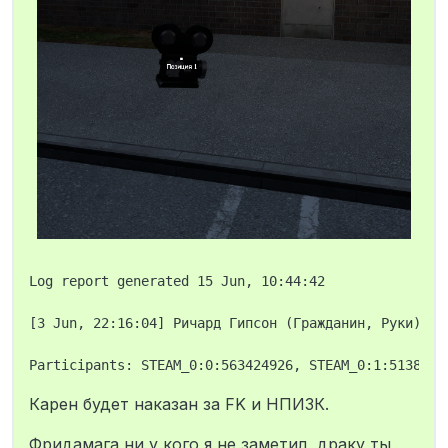
Log report generated 15 Jun, 10:44:42

[3 Jun, 22:16:04] Ричард Гипсон (Гражданин, Руки) (i
Карен будет наказан за FK и НПИЗК.
Фридамага ни у кого я не заметил, драку ты