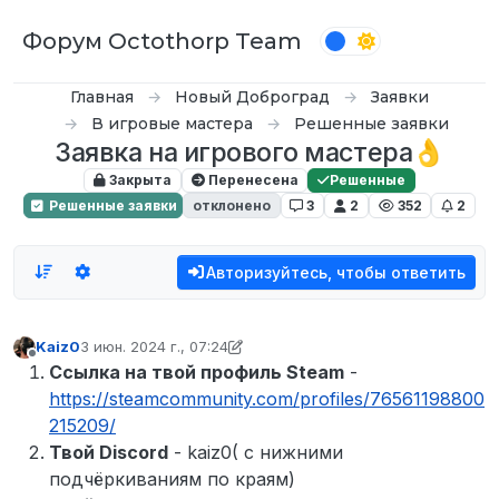
Перейти к содержимому
Форум Octothorp Team
Главная
Новый Доброград
Заявки
В игровые мастера
Решенные заявки
Заявка на игрового мастера👌
Закрыта
Перенесена
Решенные
Решенные заявки
отклонено
3
2
352
2
Авторизуйтесь, чтобы ответить
Kaiz0
3 июн. 2024 г., 07:24
отредактировано Kaiz0
6 мар. 2024 г., 07:24
Не в сети
Ссылка на твой профиль Steam
-
https://steamcommunity.com/profiles/76561198800
215209/
Твой Discord
- kaiz0( с нижними
подчёркиваниям по краям)