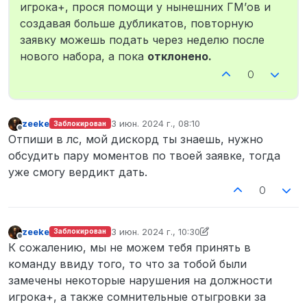
игрока+, прося помощи у нынешних ГМ’ов и
создавая больше дубликатов, повторную
заявку можешь подать через неделю после
нового набора, а пока
отклонено.
0
zeekе
3 июн. 2024 г., 08:10
Заблокирован
отредактировано
Не в сети
Отпиши в лс, мой дискорд ты знаешь, нужно
обсудить пару моментов по твоей заявке, тогда
уже смогу вердикт дать.
0
zeekе
3 июн. 2024 г., 10:30
Заблокирован
отредактировано zeekе
7 янв. 2024 г., 13:37
Не в сети
К сожалению, мы не можем тебя принять в
команду ввиду того, то что за тобой были
замечены некоторые нарушения на должности
игрока+, а также сомнительные отыгровки за