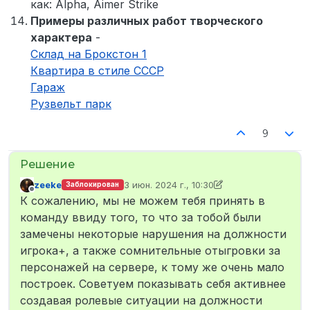
как: Alpha, Aimer Strike
Примеры различных работ творческого
характера
-
Склад на Брокстон 1
Квартира в стиле СССР
Гараж
Рузвельт парк
9
zeekе
3 июн. 2024 г., 10:30
Заблокирован
отредактировано zeekе
7 янв. 2024 г., 13
Не в сети
К сожалению, мы не можем тебя принять в
команду ввиду того, то что за тобой были
замечены некоторые нарушения на должности
игрока+, а также сомнительные отыгровки за
персонажей на сервере, к тому же очень мало
построек. Советуем показывать себя активнее
создавая ролевые ситуации на должности