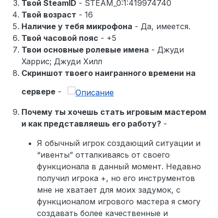
Твой SteamID
- STEAM_0:1:419974740
Твой возраст
- 16
Наличие у тебя микрофона
- Да, имеется.
Твой часовой пояс
- +5
Твои основные ролевые имена
- Джуди
Харрис; Джуди Хилл
Скриншот твоего наигранного времени на
сервере
-
Почему ты хочешь стать игровым мастером
и как представляешь его работу?
-
Я обычный игрок создающий ситуации и
“ивенты” отталкиваясь от своего
функционала в данный момент. Недавно
получил игрока +, но его инструментов
мне не хватает для моих задумок, с
функционалом игрового мастера я смогу
создавать более качественные и