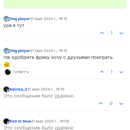
Dbg player
31 мая 2024 г., 18:15
отредактировано
Не в сети
ура я тут
1
Dbg player
31 мая 2024 г., 19:14
отредактировано
Не в сети
пж одобрите фраку хочу с друзьями поиграть.
1
1 ответ
Amirka_2
31 мая 2024 г., 19:15
отредактировано
Не в сети
Это сообщение было удалено
0
Red or blue
31 мая 2024 г., 19:58
отредактировано
Не в сети
Это сообщение было удалено