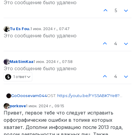
Не в сети
Это сообщение было удалено
5
Tu Es Fou.
1 июн. 2024 г., 07:47
отредактировано
Не в сети
Это сообщение было удалено
4
MakSimKaa
1 июн. 2024 г., 07:58
отредактировано
Не в сети
Это сообщение было удалено
4
1 ответ
OST:
https://youtu.be/FYS5ABK7Ye8?
GoOoosevam044
list=PL2369DA86C3AC059A
porkove
1 июн. 2024 г., 09:15
В 70-х годах начался упадок экономики
отредактировано
Не в сети
Привет, первое тебе что следует исправить
штата Детройт. Упадоку экономики
послужило провальная интеграция
В следствие этого стала расти
орфографические ошибки в топике которых
автомобильной промышленности.
преступность в индустриальных
хватает. Дополни информацию после 2013 года,
Автомобильным компаниям не удалось
районах Ривер-Грайта.
В ночь люди, которые были на улицах
родом деятельности и важных лиц. Также