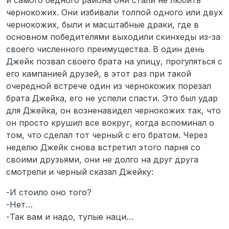
и самого бедного района они стали не любить
чернокожих. Они избивали толпой одного или двух
чернокожих, были и масштабные драки, где в
основном победителями выходили скинхеды из-за
своего численного преимущества. В один день
Джейк позвал своего брата на улицу, прогуляться с
его кампанией друзей, в этот раз при такой
очередной встрече один из чернокожих порезал
брата Джейка, его не успели спасти. Это был удар
для Джейка, он возненавидел чернокожих так, что
он просто крушил все вокруг, когда вспоминал о
том, что сделал тот черный с его братом. Через
неделю Джейк снова встретил этого парня со
своими друзьями, они не долго на друг друга
смотрели и черный сказал Джейку:
-И стоило оно того?
-Нет…
-Так вам и надо, тупые наци…