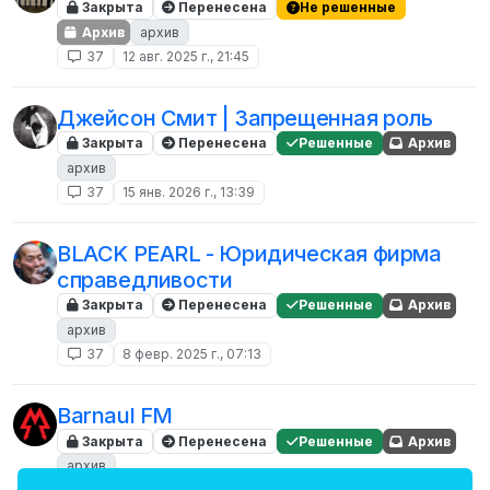
Закрыта
Перенесена
Не решенные
банде.
ваш персонаж может сильно
пострадать.
Архив
архив
37
12 авг. 2025 г., 21:45
Джейсон Смит | Запрещенная роль
Закрыта
Перенесена
Решенные
Архив
архив
37
15 янв. 2026 г., 13:39
BLACK PEARL - Юридическая фирма
справедливости
Закрыта
Перенесена
Решенные
Архив
архив
37
8 февр. 2025 г., 07:13
Barnaul FM
Закрыта
Перенесена
Решенные
Архив
архив
37
6 июн. 2025 г., 14:26