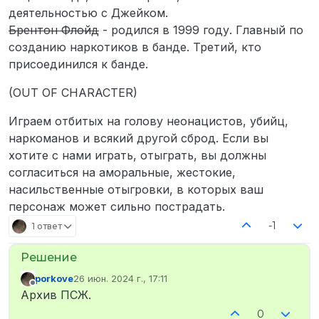
деятельностью с Джейком.
Брентон Флойд
- родился в 1999 году. Главный по
созданию наркотиков в банде. Третий, кто
присоединился к банде.
(OUT OF CHARACTER)
Играем отбитых на голову неонацистов, убийц,
наркоманов и всякий другой сброд. Если вы
хотите с нами играть, отыграть, вы должны
согласиться на аморальные, жестокие,
насильственные отыгровки, в которых ваш
персонаж может сильно пострадать.
-1
1 ответ
porkove
26 июн. 2024 г., 17:11
отредактировано
Не в сети
Архив ПСЖ.
0