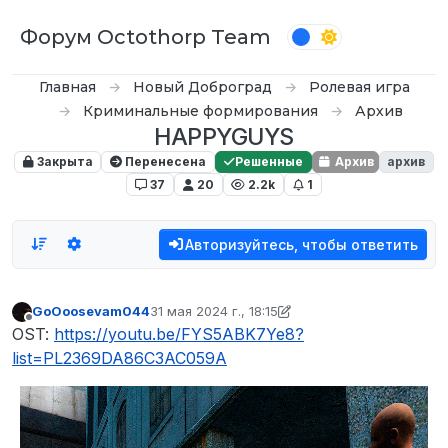
Перейти к содержимому
Форум Octothorp Team
Главная
Новый Доброград
Ролевая игра
Криминальные формирования
Архив
HAPPYGUYS
Закрыта
Перенесена
Решенные
Архив
архив
37
20
2.2k
1
Авторизуйтесь, чтобы ответить
GoOoosevam044
31 мая 2024 г., 18:15
отредактировано GoOoosevam044
6 июл. 202
Не в сети
OST:
https://youtu.be/FYS5ABK7Ye8?
list=PL2369DA86C3AC059A