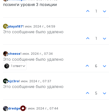
отредактировано
Не в сети
позинги уровня 3 позиции
1
playa187
1 июн. 2024 г., 04:59
P
отредактировано
Не в сети
Это сообщение было удалено
1
cheese
1 июн. 2024 г., 07:34
отредактировано
Не в сети
Это сообщение было удалено
6
1 ответ
kjz3ro
1 июн. 2024 г., 07:37
отредактировано
Не в сети
Это сообщение было удалено
5
dredge
1 июн. 2024 г., 07:44
отредактировано