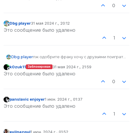
0
Dbg player
31 мая 2024 г., 20:12
отредактировано
Не в сети
Это сообщение было удалено
1
Dbg player
пж одобрите фраку хочу с друзьями поиграть.
k0zuk11
31 мая 2024 г., 21:59
Заблокирован
отредактировано
Не в сети
Это сообщение было удалено
0
panslavic enjoyer
1 июн. 2024 г., 01:37
отредактировано
Не в сети
Это сообщение было удалено
1
evilnazgul
1 июн. 2024 г., 01:52