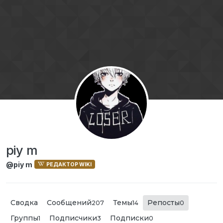
Перейти к содержимому
piy m
@piy m
РЕДАКТОР WIKI
Сводка
Сообщений
Темы
Репосты
207
14
0
Группы
Подписчики
Подписки
1
3
0