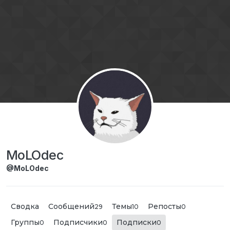
Перейти к содержимому
MoLOdec
@MoLOdec
Сводка
Сообщений
Темы
Репосты
29
10
0
Группы
Подписчики
Подписки
0
0
0