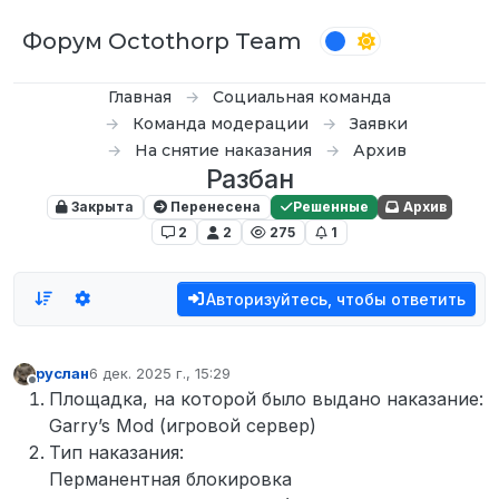
Перейти к содержимому
Форум Octothorp Team
Главная
Социальная команда
Команда модерации
Заявки
На снятие наказания
Архив
Pазбан
Закрыта
Перенесена
Решенные
Архив
2
2
275
1
Авторизуйтесь, чтобы ответить
руслан
6 дек. 2025 г., 15:29
отредактировано
Не в сети
Площадка, на которой было выдано наказание:
Garry’s Mod (игровой сервер)
Тип наказания:
Перманентная блокировка