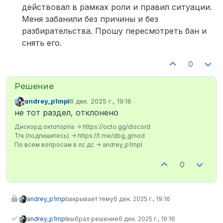
действовал в рамках роли и правил ситуации.
Меня забанили без причины и без
разбирательства. Прошу пересмотреть бан и
снять его.
0
andrey_p1mpl
6 дек. 2025 г., 19:16
отредактировано
Не в сети
не тот раздел, отклонено
Дискорд октоторпа -> https://octo.gg/discord
Тгк (подпишитесь) -> https://t.me/dbg_gmod
По всем вопросам в лс дс -> andrey_p1mpl
0
andrey_p1mpl
закрывает тему
6 дек. 2025 г., 19:16
andrey_p1mpl
выбрал решение
6 дек. 2025 г., 19:16