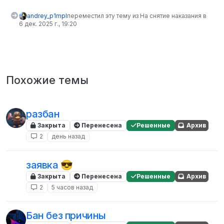
andrey_p1mpl
переместил эту тему из На снятие наказания в
6 дек. 2025 г., 19:20
Похожие темы
разбан
Закрыта
Перенесена
Решенные
Архив
2
день назад
заявка 😎
Закрыта
Перенесена
Решенные
Архив
2
5 часов назад
Бан без причины