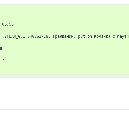
:06:55

 (STEAM_0:1:648861728, Гражданин) put on Кожанка с паутин
ре