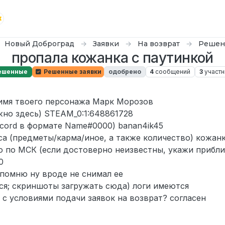
Новый Доброград
Заявки
На возврат
Решен
пропала кожанка с паутинкой
ешенные
Решенные заявки
одобрено
4
сообщений
3
участн
 имя твоего персонажа Марк Морозов
жно здесь) STEAM_0:1:648861728
scord в формате Name#0000) banan4ik45
са (предметы/карма/иное, а также количество) кожанк
 по МСК (если достоверно неизвестны, укажи прибли
0
 помню ну вроде не снимал ее
ся; скриншоты загружать сюда) логи имеются
 с условиями подачи заявок на возврат? согласен