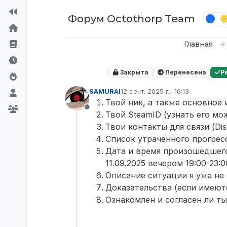
Перейти к содержимому
Форум Octothorp Team
Главная
Закрыта
Перенесена
Р
SAMURAI
12 сент. 2025 г., 16:13
отредактировано
Твой ник, а также основное
Не в сети
Твой SteamID (узнать его мо
Твои контакты для связи (Di
Список утраченного прогрес
Дата и время произошедшего
11.09.2025 вечером 19:00-23:0
Описание ситуации я уже не
Доказательства (если имеют
Ознакомлен и согласен ли ты