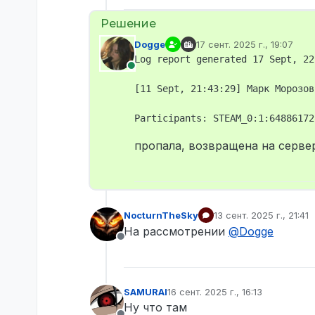
Dogge
17 сент. 2025 г., 19:07
отредактировано
Log report generated 17 Sept, 22
В сети
[11 Sept, 21:43:29] Марк Морозов
пропала, возвращена на серве
NocturnTheSky
13 сент. 2025 г., 21:41
отредактировано
На рассмотрении
@
Dogge
Не в сети
SAMURAI
16 сент. 2025 г., 16:13
отредактировано
Ну что там