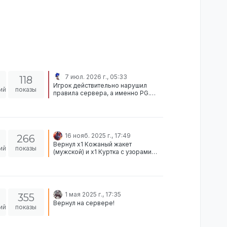
7 июл. 2026 г., 05:33
118
Игрок действительно нарушил
ий
показы
правила сервера, а именно PG.
Ричи получит блокировку на 15
дней, поскольку таковы условия
выхода из перм. бана.
16 нояб. 2025 г., 17:49
266
Вернул x1 Кожаный жакет
ий
показы
(мужской) и x1 Куртка с узорами
(мужская) в руки игроку.
1 мая 2025 г., 17:35
355
Вернул на сервере!
ий
показы