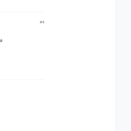
#4
й
