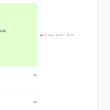
ой

17 сент. 2025 г., 19:07
#2
#3