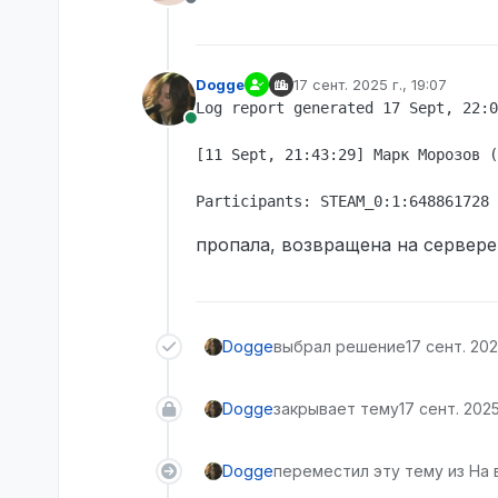
Не в сети
Dogge
17 сент. 2025 г., 19:07
отредактировано
Log report generated 17 Sept, 22:0
В сети
[11 Sept, 21:43:29] Марк Морозов (
пропала, возвращена на сервере
Dogge
выбрал решение
17 сент. 202
Dogge
закрывает тему
17 сент. 2025
Dogge
переместил эту тему из На 