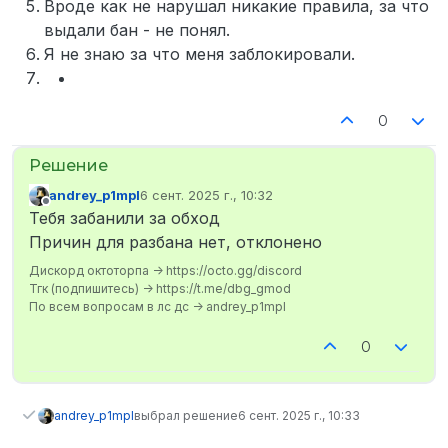
Вроде как не нарушал никакие правила, за что
выдали бан - не понял.
Я не знаю за что меня заблокировали.
0
andrey_p1mpl
6 сент. 2025 г., 10:32
отредактировано
Не в сети
Тебя забанили за обход
Причин для разбана нет, отклонено
Дискорд октоторпа -> https://octo.gg/discord
Тгк (подпишитесь) -> https://t.me/dbg_gmod
По всем вопросам в лс дс -> andrey_p1mpl
0
andrey_p1mpl
выбрал решение
6 сент. 2025 г., 10:33