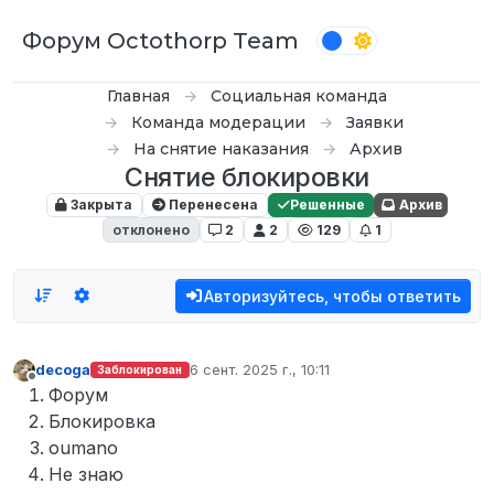
Перейти к содержимому
Форум Octothorp Team
Главная
Социальная команда
Команда модерации
Заявки
На снятие наказания
Архив
Снятие блокировки
Закрыта
Перенесена
Решенные
Архив
отклонено
2
2
129
1
Авторизуйтесь, чтобы ответить
decoga
6 сент. 2025 г., 10:11
Заблокирован
отредактировано
Не в сети
Форум
Блокировка
oumano
Не знаю