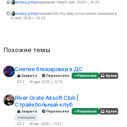
andrey_p1mpl
закрывает тему
6 сент. 2025 г., 10:33
andrey_p1mpl
переместил эту тему из На снятие наказания в
6 сент. 2025 г., 10:33
Похожие темы
Снятие блокировки в ДС
Закрыта
Перенесена
Решенные
Архив
2
16 дек. 2025 г., 12:13
River Grate Airsoft Club |
Страйкбольный клуб
Закрыта
Перенесена
Решенные
Архив
отклонено
2
18 авг. 2025 г., 11:21