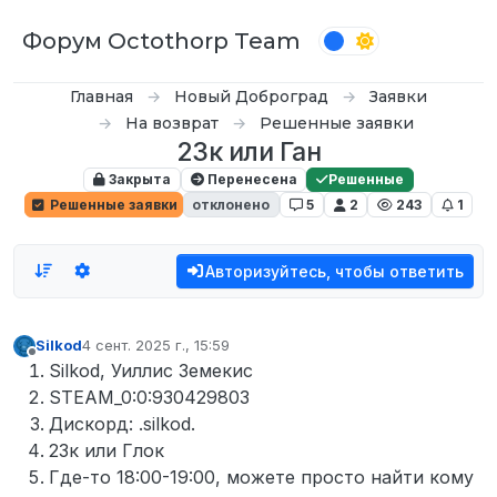
Перейти к содержимому
Форум Octothorp Team
Главная
Новый Доброград
Заявки
На возврат
Решенные заявки
23к или Ган
Закрыта
Перенесена
Решенные
Решенные заявки
отклонено
5
2
243
1
Авторизуйтесь, чтобы ответить
Silkod
4 сент. 2025 г., 15:59
отредактировано
Не в сети
Silkod, Уиллис Земекис
STEAM_0:0:930429803
Дискорд: .silkod.
23к или Глок
Где-то 18:00-19:00, можете просто найти кому