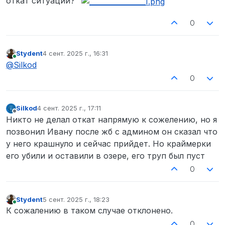
откат ситуации?
0
Stydent
4 сент. 2025 г., 16:31
отредактировано
В сети
@
Silkod
0
Silkod
4 сент. 2025 г., 17:11
отредактировано
Не в сети
Никто не делал откат напрямую к сожелению, но я
позвонил Ивану после жб с админом он сказал что
у него крашнуло и сейчас прийдет. Но краймерки
его убили и оставили в озере, его труп был пуст
0
Stydent
5 сент. 2025 г., 18:23
отредактировано
В сети
К сожалению в таком случае отклонено.
0