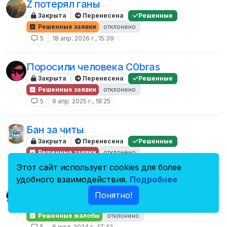
Z потерял ганы
Закрыта
Перенесена
Решенные
Решенные заявки
отклонено
5
18 апр. 2026 г., 15:39
Поросили человека C0bras
Закрыта
Перенесена
Решенные
Решенные заявки
отклонено
5
9 апр. 2025 г., 18:25
Бан за читы
Закрыта
Перенесена
Решенные
Решенные заявки
отклонено
5
8 нояб. 2024 г., 13:00
Этот сайт использует cookies для более
удобного взаимодействия.
Подробнее
ne soglasen | by xebka
Понятно!
Закрыта
Перенесена
Решенные
Решенные жалобы
отклонено
5
6 июл. 2024 г., 17:42