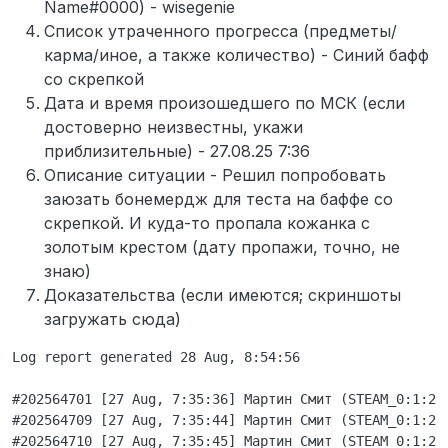
Name#0000) - wisegenie
Список утраченного прогресса (предметы/
карма/иное, а также количество) - Синий бафф
со скрепкой
Дата и время произошедшего по МСК (если
достоверно неизвестны, укажи
приблизительные) - 27.08.25 7:36
Описание ситуации - Решил попробовать
заюзать бонемердж для теста на баффе со
скрепкой. И куда-то пропала кожанка с
золотым крестом (дату пропажи, точно, не
знаю)
Доказательства (если имеются; скриншоты
загружать сюда)
Log report generated 28 Aug, 8:54:56

#202564701 [27 Aug, 7:35:36] Мартин Смит (STEAM_0:1:22
#202564709 [27 Aug, 7:35:44] Мартин Смит (STEAM_0:1:222
#202564710 [27 Aug, 7:35:45] Мартин Смит (STEAM_0:1:222