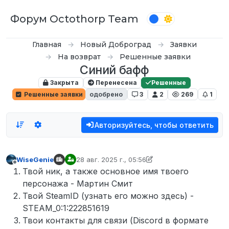
Перейти к содержимому
Форум Octothorp Team
Главная
Новый Доброград
Заявки
На возврат
Решенные заявки
Синий бафф
Закрыта
Перенесена
Решенные
Решенные заявки
одобрено
3
2
269
1
Авторизуйтесь, чтобы ответить
WiseGenie
28 авг. 2025 г., 05:56
отредактировано WiseGenie
Не в сети
Твой ник, а также основное имя твоего
персонажа - Мартин Смит
Твой SteamID (узнать его можно здесь) -
STEAM_0:1:222851619
Твои контакты для связи (Discord в формате