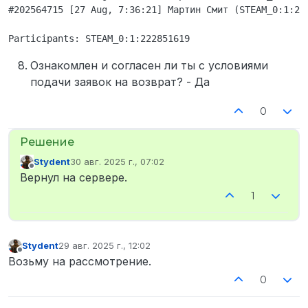
#202564715 [27 Aug, 7:36:21] Мартин Смит (STEAM_0:1:22
Ознакомлен и согласен ли ты с условиями
подачи заявок на возврат? - Да
0
Stydent
30 авг. 2025 г., 07:02
отредактировано
Не в сети
Вернул на сервере.
1
Stydent
29 авг. 2025 г., 12:02
отредактировано
Не в сети
Возьму на рассмотрение.
0