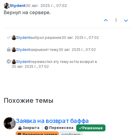
Stydent
30 авг. 2025 г., 07:02
отредактировано
Не в сети
Вернул на сервере.
1
Stydent
выбрал решение
30 авг. 2025 г., 07:02
Stydent
закрывает тему
30 авг. 2025 г., 07:02
Stydent
переместил эту тему из На возврат в
30 авг. 2025 г., 07:02
Похожие темы
Заявка на возврат баффа
Закрыта
Перенесена
Решенные
Решенные заявки
одобрено