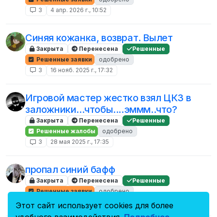
3
4 апр. 2026 г., 10:52
Синяя кожанка, возврат. Вылет
Закрыта
Перенесена
Решенные
Решенные заявки
одобрено
3
16 нояб. 2025 г., 17:32
Игровой мастер жестко взял ЦКЗ в
заложники...чтобы....эммм..что?
Закрыта
Перенесена
Решенные
Решенные жалобы
одобрено
3
28 мая 2025 г., 17:35
пропал синий бафф
Закрыта
Перенесена
Решенные
Решенные заявки
одобрено
3
24 мар. 2025 г., 11:18
Этот сайт использует cookies для более