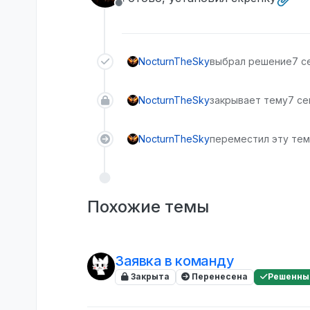
Не в сети
NocturnTheSky
выбрал решение
7 се
NocturnTheSky
закрывает тему
7 сен
NocturnTheSky
переместил эту тему
Похожие темы
Заявка в команду
Закрыта
Перенесена
Решенны