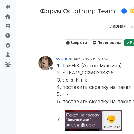
Перейти к содержимому
Форум Octothorp Team
Главная
Закрыта
Перенесена
Р
ToSHiK
26 авг. 2025 г., 23:54
отредактировано
ToSHiK (Антон Макгилл)
Не в сети
STEAM_0:1:561338326
t_o_s_h_i_k
поставить скрепку на пакет
поставить скрепку на пакет 