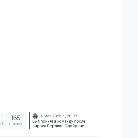
31 мая 2026 г., 20:37
165
Был принят в команду после
ий
показы
опроса Вердикт: Одобрено