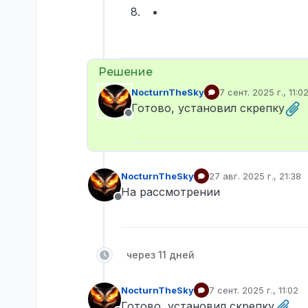
NocturnTheSky
7 сент. 2025 г., 11:0
отредактировано
Готово, установил скрепку
Не в сети
NocturnTheSky
27 авг. 2025 г., 21:38
отредактировано
На рассмотрении
Не в сети
через 11 дней
NocturnTheSky
7 сент. 2025 г., 11:02
отредактировано
Готово, установил скрепку