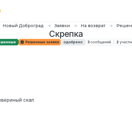
Новый Доброград
Заявки
На возврат
Решен
Скрепка
ешенные
Решенные заявки
одобрено
3
сообщений
2
участн
звериный скал