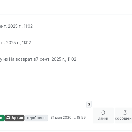
нт. 2025 г., 11:02
т. 2025 г., 11:02
 из На возврат в
7 сент. 2025 г., 11:02
3
0
3
31 мая 2026 г., 18:59
е
Архив
одобрено
лайки
сообщен