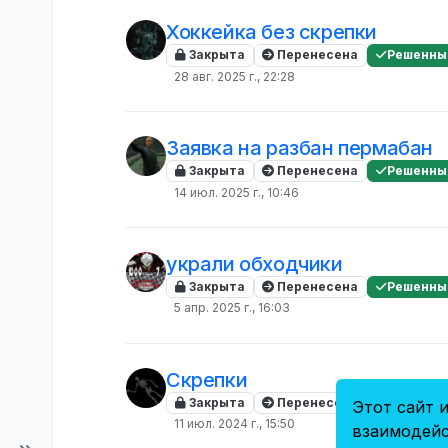
Хоккейка без скрепки
Закрыта
Перенесена
Решенны
28 авг. 2025 г., 22:28
Заявка на разбан пермабан
Закрыта
Перенесена
Решенны
14 июл. 2025 г., 10:46
украли обходчики
Закрыта
Перенесена
Решенны
5 апр. 2025 г., 16:03
Скрепки
Закрыта
Перенесена
Решенны
Этот сайт и
11 июл. 2024 г., 15:50
взаимодейс