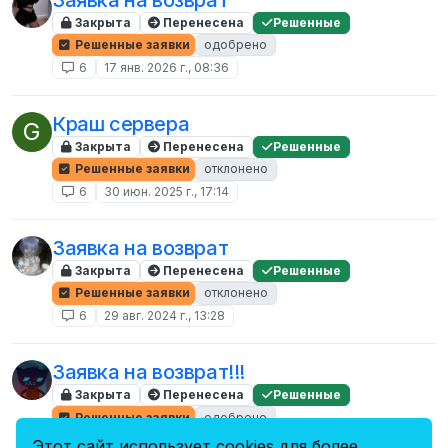
Закрыта
Перенесена
Решенные
Решенные заявки
одобрено
6
17 янв. 2026 г., 08:36
Краш сервера
G
Закрыта
Перенесена
Решенные
Решенные заявки
отклонено
6
30 июн. 2025 г., 17:14
Заявка на возврат
Закрыта
Перенесена
Решенные
Решенные заявки
отклонено
6
29 авг. 2024 г., 13:28
Заявка на возврат!!!
Закрыта
Перенесена
Решенные
Решенные заявки
одобрено
6
6 авг. 2024 г., 00:22
Этот сайт использует cookies для более