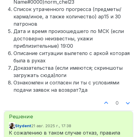
Name#0000)norm_chel23
Список утраченного прогресса (предметы/
карма/иное, а также количество) ар15 и 30
патронов
Дата и время произошедшего по МСК (если
достоверно неизвестны, укажи
приблизительные) 19:00
Описание ситуации вылетело с аркой которая
была в руках
Доказательства (если имеются; скриншоты
загружать сюда)логи
Ознакомлен и согласен ли ты с условиями
подачи заявок на возврат?да
0
Stydent
21 авг. 2025 г., 17:38
отредактировано
Не в сети
К сожалению в таком случае отказ, правила