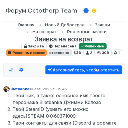
Перейти к содержимому
Форум Octothorp Team
Главная
Новый Доброград
Заявки
На возврат
Решенные заявки
Заявка на возврат
Закрыта
Перенесена
Решенные
Решенные заявки
отклонено
6
2
309
1
Авторизуйтесь, чтобы ответить
Biletbanka
19 авг. 2025 г., 19:45
отредактировано
Не в сети
Твой ник, а также основное имя твоего
персонажа Biletbanka Джимми Колозо
Твой SteamID (узнать его можно
здесь)STEAM_0:0:60371009
Твои контакты для связи (Discord в формате