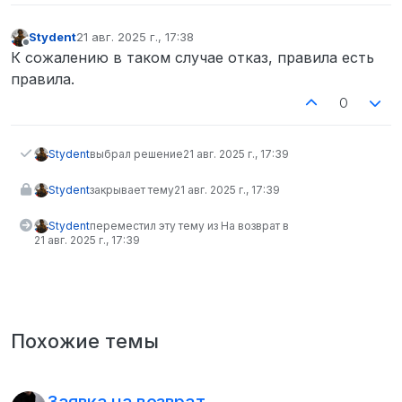
Stydent
21 авг. 2025 г., 17:38
отредактировано
Не в сети
К сожалению в таком случае отказ, правила есть
правила.
0
Stydent
выбрал решение
21 авг. 2025 г., 17:39
Stydent
закрывает тему
21 авг. 2025 г., 17:39
Stydent
переместил эту тему из На возврат в
21 авг. 2025 г., 17:39
Похожие темы
Заявка на возврат