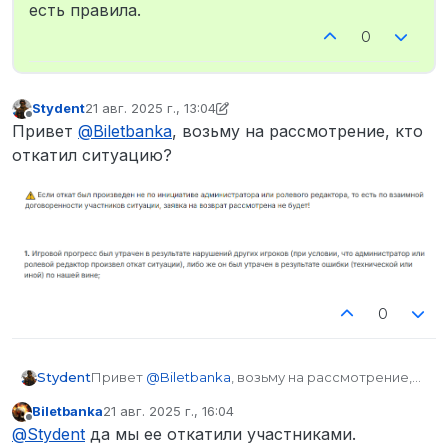
есть правила.
0
Stydent
21 авг. 2025 г., 13:04
отредактировано Stydent
Не в сети
Привет
@
Biletbanka
, возьму на рассмотрение, кто
откатил ситуацию?
0
Stydent
Привет
@
Biletbanka
, возьму на рассмотрение,
кто откатил ситуацию?
Biletbanka
21 авг. 2025 г., 16:04
отредактировано
Не в сети
@
Stydent
да мы ее откатили участниками.