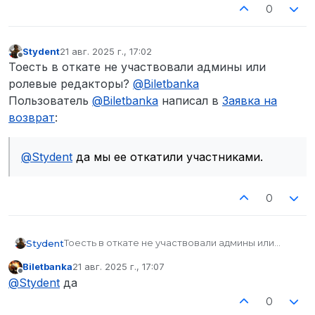
0
Stydent
21 авг. 2025 г., 17:02
отредактировано
Не в сети
Тоесть в откате не участвовали админы или
ролевые редакторы?
@
Biletbanka
Пользователь
@
Biletbanka
написал в
Заявка на
возврат
:
@
Stydent
да мы ее откатили участниками.
0
Тоесть в откате не участвовали админы или
Stydent
ролевые редакторы?
@
Biletbanka
Biletbanka
21 авг. 2025 г., 17:07
Пользователь
@
Biletbanka
написал в
Заявка на
отредактировано
Не в сети
@
Stydent
да мы ее откатили участниками.
@
Stydent
да
возврат
:
0