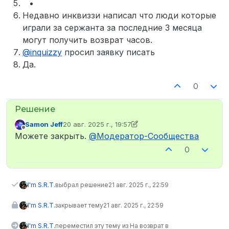
Недавно инквиззи написал что люди которые
играли за сержанта за последние 3 месяца
могут получить возврат часов.
@
inquizzy
просил заявку писать
Да.
0
Samon Jeff
20 авг. 2025 г., 19:57
отредактировано Samon Jeff
Не в сети
Можете закрыть.
@
Модератор-Сообщества
0
I'm S.R.T.
выбрал решение
21 авг. 2025 г., 22:59
I'm S.R.T.
закрывает тему
21 авг. 2025 г., 22:59
I'm S.R.T.
переместил эту тему из На возврат в