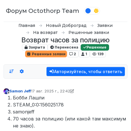
Перейти к содержимому
Форум Octothorp Team
Главная
Новый Доброград
Заявки
На возврат
Решенные заявки
Возврат часов за полицию
Закрыта
Перенесена
Решенные
Решенные заявки
2
1
139
Авторизуйтесь, чтобы ответить
Samon Jeff
17 авг. 2025 г., 22:42
отредактировано Samon Jeff
Не в сети
Бобби Лашли
STEAM_0:0:156025178
samonjeff
70 часов за полицию (или какой там максимум
не знаю).