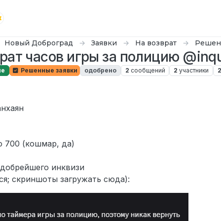
Новый Доброград
Заявки
На возврат
Решен
рат часов игры за полицию @inq
ые
Решенные заявки
одобрено
2
сообщений
2
участники
анхаян
 700 (кошмар, да)
идобрейшего инквизи
ся; скриншоты загружать сюда):