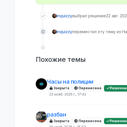
inquizzy
выбрал решение
22 авг. 202
inquizzy
переместил эту тему из На
Похожие темы
Часы на полиции
Закрыта
Перенесена
Решенны
22 нояб. 2025 г., 17:42
разбан
Закрыта
Перенесена
Решенны