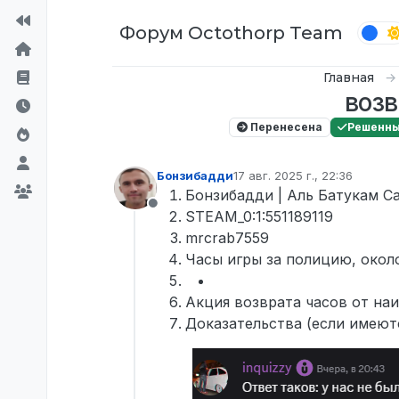
Перейти к содержимому
Форум Octothorp Team
Главная
возв
Перенесена
Решенн
Бонзибадди
17 авг. 2025 г., 22:36
отредактировано
Бонзибадди | Аль Батукам С
Не в сети
STEAM_0:1:551189119
mrcrab7559
Часы игры за полицию, около
Акция возврата часов от на
Доказательства (если имеют