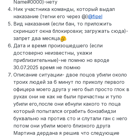
Name#0000)-нету
Ник участника команды, который выдал
наказание (тегни его через @)
@
fipel
Вид наказания (если бан, то приложить
скриншот окна блокировки; загружать сюда)-
запрет два месяца
Дата и время произошедшего (если
достоверно неизвестны, укажи
приблизительные)-не помню но вроде
30.07.2025 время не помню
Описание ситуации- двое поцов убили около
троих людей за 6 минут по приколу первого
офицера моего друга у него был просто глок в
руках они не как не были причастны и тупо
убили его,после они ебнули какого то поца
который попытался ограбить бонзабидзи
буквально на против сто и слутали ган с него
потом они убили моего близкого друга
Мартина дердана я решив что следующие