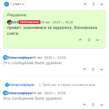
5
D
1 ответ
555
29 авг. 2025 г., 19:26
Заблокирован
отредактировано
Не в сети
привет. извиняемся за задержку. блокировка
снята.
0
Dimacoolplayer
16 авг. 2025 г., 23:53
D
отредактировано
Не в сети
Это сообщение было удалено
0
Dimacoolplayer
Твой ник, а также основное имя
D
твоего персонажа-Питер Скотт
Dimacoolplayer
16 авг. 2025 г., 23:55
D
Твой SteamID (узнать его можно
отредактировано
Не в сети
Это сообщение было удалено
здесь)-STEAM_0:0:647540811
Твои контакты для связи (Discord в
0
формате Name#0000)-нету