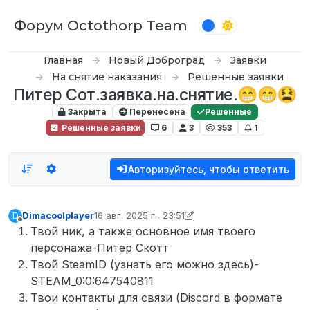
Перейти к содержимому
Форум Octothorp Team
Главная
Новый Доброград
Заявки
На снятие наказания
Решенные заявки
Питер Сот.заявка.на.снятие.😁😁😫
Закрыта
Перенесена
Решенные
Решенные заявки
6
3
353
1
Авторизуйтесь, чтобы ответить
Dimacoolplayer
16 авг. 2025 г., 23:51
D
отредактировано Dimacoolplayer
Не в сети
Твой ник, а также основное имя твоего
персонажа-Питер Скотт
Твой SteamID (узнать его можно здесь)-
STEAM_0:0:647540811
Твои контакты для связи (Discord в формате