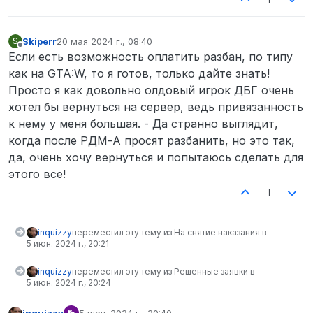
обдумал, обычно я не возвращаюсь, но
очень прошу дать мне шанс!
Не имеется таких, но чтобы тут пусто не
Skiperr
20 мая 2024 г., 08:40
S
отредактировано
Не в сети
было… —>
вот.
Если есть возможность оплатить разбан, по типу
СЭР ДА СЭР!
как на GTA:W, то я готов, только дайте знать!
Просто я как довольно олдовый игрок ДБГ очень
хотел бы вернуться на сервер, ведь привязанность
к нему у меня большая. - Да странно выглядит,
когда после РДМ-А просят разбанить, но это так,
да, очень хочу вернуться и попытаюсь сделать для
этого все!
1
inquizzy
переместил эту тему из На снятие наказания в
5 июн. 2024 г., 20:21
inquizzy
переместил эту тему из Решенные заявки в
5 июн. 2024 г., 20:24