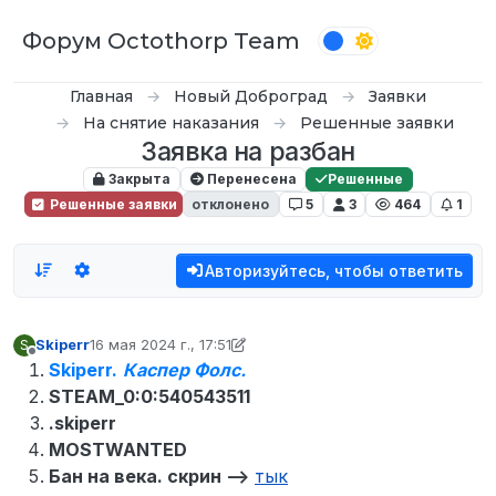
Перейти к содержимому
Форум Octothorp Team
Главная
Новый Доброград
Заявки
На снятие наказания
Решенные заявки
Заявка на разбан
Закрыта
Перенесена
Решенные
Решенные заявки
отклонено
5
3
464
1
Авторизуйтесь, чтобы ответить
Skiperr
16 мая 2024 г., 17:51
S
отредактировано inquizzy
6 мая 2024 г., 20:40
Не в сети
Skiperr.
Каспер Фолс.
STEAM_0:0:540543511
.skiperr
MOSTWANTED
Бан на века. скрин -->
тык