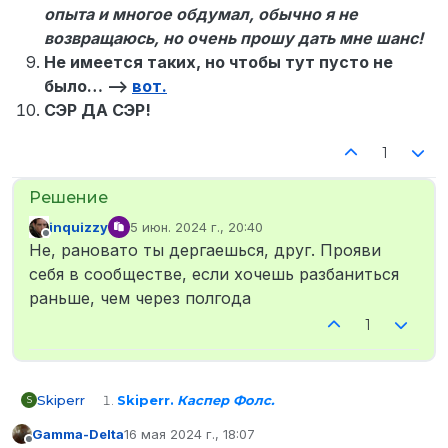
опыта и многое обдумал, обычно я не
возвращаюсь, но очень прошу дать мне шанс!
Не имеется таких, но чтобы тут пусто не
было… —>
вот.
СЭР ДА СЭР!
1
inquizzy
5 июн. 2024 г., 20:40
отредактировано
Не в сети
Не, рановато ты дергаешься, друг. Прояви
себя в сообществе, если хочешь разбаниться
раньше, чем через полгода
1
Skiperr
Skiperr.
Каспер Фолс.
S
STEAM_0:0:540543511
Gamma-Delta
16 мая 2024 г., 18:07
.skiperr
отредактировано