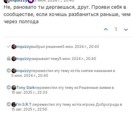
inquizzy
5 июн. 2024 г., 20:40
отредактировано
Не в сети
Не, рановато ты дергаешься, друг. Прояви себя в
сообществе, если хочешь разбаниться раньше, чем
через полгода
1
inquizzy
выбрал решение
5 июн. 2024 г., 20:40
inquizzy
закрывает тему
5 июн. 2024 г., 20:40
inquizzy
переместил эту тему из На снятие наказания в
5 июн. 2024 г., 20:40
Tony Slark
переместил эту тему из Решенные заявки в
15 авг. 2025 г., 22:33
I'm S.R.T.
переместил эту тему из На игрока Доброграда в
15 авг. 2025 г., 22:56