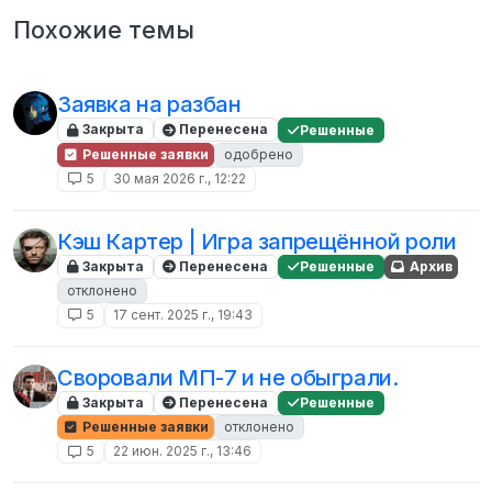
Похожие темы
Заявка на разбан
Закрыта
Перенесена
Решенные
Решенные заявки
одобрено
5
30 мая 2026 г., 12:22
Кэш Картер | Игра запрещённой роли
Закрыта
Перенесена
Решенные
Архив
отклонено
5
17 сент. 2025 г., 19:43
Своровали МП-7 и не обыграли.
Закрыта
Перенесена
Решенные
Решенные заявки
отклонено
5
22 июн. 2025 г., 13:46