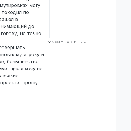
рмулировках могу
о походил по
 зашел в
 понимающий до
 голову, но точно
5 сент. 2025 г., 18:57
 совершать
иновному игроку и
ов, большенство
ма, щяс я хочу не
ь всякие
 проекта, прошу