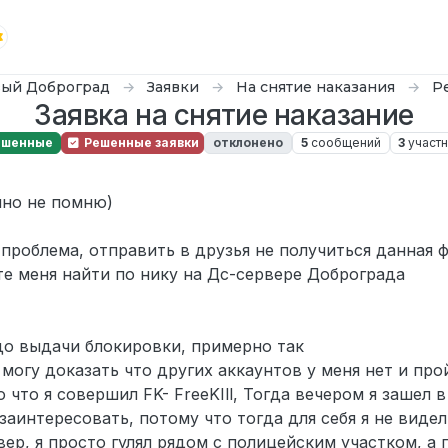
ый Доброград
Заявки
На снятие наказания
Р
Заявка на снятие наказание
ешенные
Решенные заявки
отклонено
5
сообщений
3
участ
 2025 г., 18:57
чно не помню)
а проблема, отправить в друзья не получиться данная 
те меня найти по нику на Дс-сервере Доброграда
до выдачи блокировки, примерно так
 могу доказать что других аккаунтов у меня нет и про
о что я совершил FK- FreeKIll, Тогда вечером я зашел 
заинтересовать, потому что тогда для себя я не видел
вер, я просто гулял рядом с полицейским участком, а 