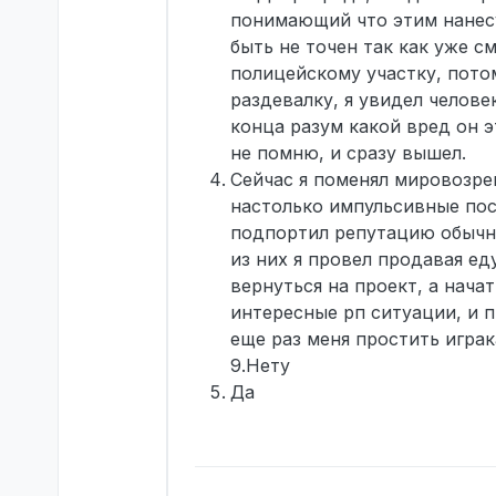
понимающий что этим нанесу
быть не точен так как уже с
полицейскому участку, потом
раздевалку, я увидел челов
конца разум какой вред он э
не помню, и сразу вышел.
Сейчас я поменял мировозре
настолько импульсивные пос
подпортил репутацию обычны
из них я провел продавая ед
вернуться на проект, а нача
интересные рп ситуации, и 
еще раз меня простить играк
9.Нету
Да