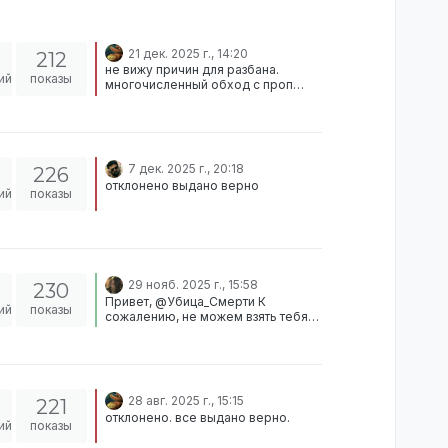
21 дек. 2025 г., 14:20
212
не вижу причин для разбана.
ий
показы
многочисленный обход с проп
пушем и прочим. если
действительно хочешь получить
разбан - пора начать проявлять
активность.
7 дек. 2025 г., 20:18
226
отклонено выдано верно
ий
показы
29 нояб. 2025 г., 15:58
230
Привет, @Убица_Смерти К
ий
показы
сожалению, не можем взять тебя
ввиду активных watchlist’ов на
сервере. Вердикт: Отклонено
28 авг. 2025 г., 15:15
221
отклонено. все выдано верно.
ий
показы