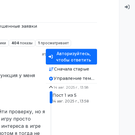
ешенные заявки
ники
404
показы
1
просматривает
Авторизуйтесь,
#1
чтобы ответить
Сначала старые
функция у меня
Управление темой
14 авг. 2025 г., 13:58
Пост 1 из 5
14 авг. 2025 г., 13:58
йти проверку, но я
в игру просто
 интереса в игре
потом я тогда не