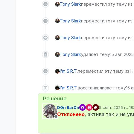
Tony Slark
переместил эту тему из 
Tony Slark
переместил эту тему из
Tony Slark
переместил эту тему из 
Tony Slark
удаляет тему
15 авг. 2025
I'm S.R.T.
переместил эту тему из Н
I'm S.R.T.
восстанавливает тему
15 а
D0n Bar0n
5 сент. 2025 г., 18
отредактировано
Отклонено
, актива так и не у
Не в сети