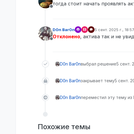
тогда стоит начать проявлять а
Не в сети
D0n Bar0n
5 сент. 2025 г., 18:5
отредактировано
Отклонено
, актива так и не ув
Не в сети
D0n Bar0n
выбрал решение
5 сент. 2
D0n Bar0n
закрывает тему
5 сент. 20
D0n Bar0n
переместил эту тему из 
Похожие темы