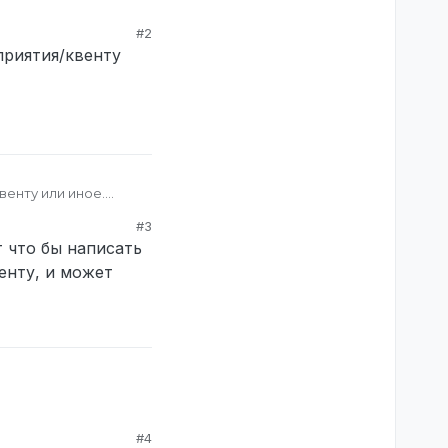
#2
дприятия/квенту
венту или иное.
#3
 что бы написать
енту, и может
#4