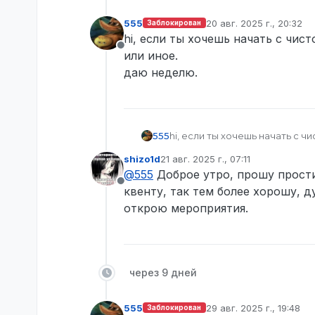
555
20 авг. 2025 г., 20:32
Заблокирован
отредактировано
hi, если ты хочешь начать с чис
Не в сети
или иное.
даю неделю.
555
hi, если ты хочешь начать с ч
даю неделю.
shizo1d
21 авг. 2025 г., 07:11
отредактировано
@
555
Доброе утро, прошу прости
Не в сети
квенту, так тем более хорошу, 
открою мероприятия.
через 9 дней
555
29 авг. 2025 г., 19:48
Заблокирован
отредактировано