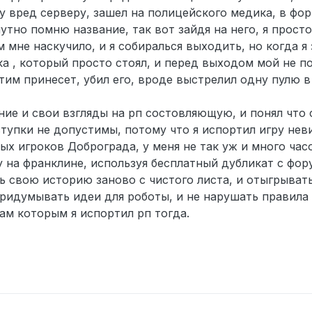
 вред серверу, зашел на полицейского медика, в фо
мутно помню название, так вот зайдя на него, я прост
 мне наскучило, и я собиралься выходить, но когда я
ека , который просто стоял, и перед выходом мой не
тим принесет, убил его, вроде выстрелил одну пулю в
ние и свои взгляды на рп состовляющую, и понял что
тупки не допустимы, потому что я испортил игру нев
х игроков Доброграда, у меня не так уж и много час
у на франклине, используя бесплатный дубликат с фору
ть свою историю заново с чистого листа, и отыгрыват
придумывать идеи для роботы, и не нарушать правила
ам которым я испортил рп тогда.