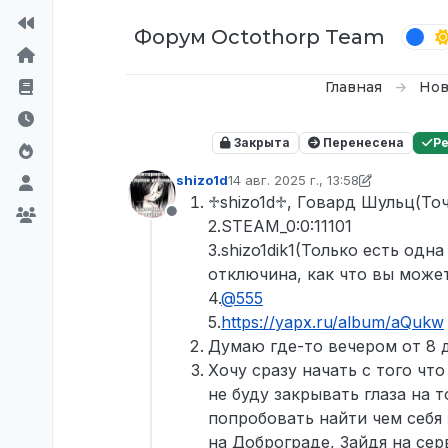
Перейти к содержимому
Форум Octothorp Team
Главная
Нов
Закрыта
Перенесена
Р
shizo1d
14 авг. 2025 г., 13:58
отредактировано D0n Bar0n
9 мая
♱shizo1d♱, Говард Шульц(То
Не в сети
2.STEAM_0:0:11101
3.shizo1dik1(Только есть одн
отключина, как что вы може
4.
@
555
5.
https://yapx.ru/album/aQukw
Думаю где-то вечером от 8 
Хочу сразу начать с того что
не буду закрывать глаза на т
попробовать найти чем себя 
на Доброграде, Зайдя на сер