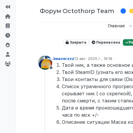
Перейти к содержимому
Форум Octothorp Team
Главная
Закрыта
Перенесена
Р
.beaverzzz
13 авг. 2025 г., 19:18
отредактировано
Твой ник, а также основное
Не в сети
Твой SteamID (узнать его мо
Твои контакты для связи (Di
Список утраченного прогрес
скрывает ник ( со скрепкой)
после смерти, с таким стал
Дата и время произошедшего
часа по мск +/-
Описание ситуации Маска хо