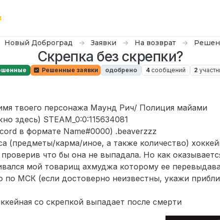
Новый Доброград
Заявки
На возврат
Решен
Скрепка без скрепки?
ешенные
Решенные заявки
одобрено
4
сообщений
2
участн
 имя твоего персонажа Маунд Рич/ Полиция майами
жно здесь) STEAM_0:0:115634081
scord в формате Name#0000) .beaverzzz
са (предметы/карма/иное, а также количество) хоккей
, проверив что бы она не выпадала. Но как оказывает
кивался мой товарищ ахмуджа которому ее перевыдав
 по МСК (если достоверно неизвестны, укажи прибли
ккейная со скрепкой выпадает после смерти