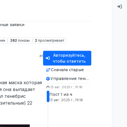
ные заявки
ики
262
показы
2
просматривает
Авторизуйтесь,
#1
чтобы ответить
Сначала старые
Управление темой
ная маска которая
13 авг. 2025 г., 19:18
ся она выпадает
Пост 1 из 4
ал тенебрис
13 авг. 2025 г., 19:18
зительные) 22