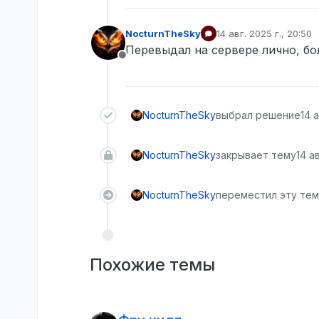
NocturnTheSky
14 авг. 2025 г., 20:50
отредактировано
Перевыдал на сервере лично, бо
Не в сети
NocturnTheSky
выбрал решение
14 а
NocturnTheSky
закрывает тему
14 ав
NocturnTheSky
переместил эту тему
Похожие темы