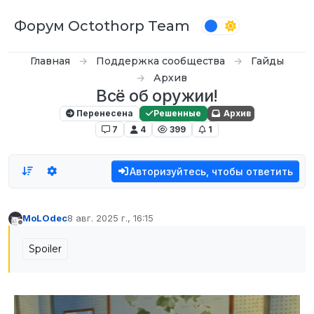
Перейти к содержимому
Форум Octothorp Team
Главная
Поддержка сообщества
Гайды
Архив
Всё об оружии!
Перенесена
Решенные
Архив
7
4
399
1
Авторизуйтесь, чтобы ответить
MoLOdec
8 авг. 2025 г., 16:15
отредактировано
Не в сети
Spoiler