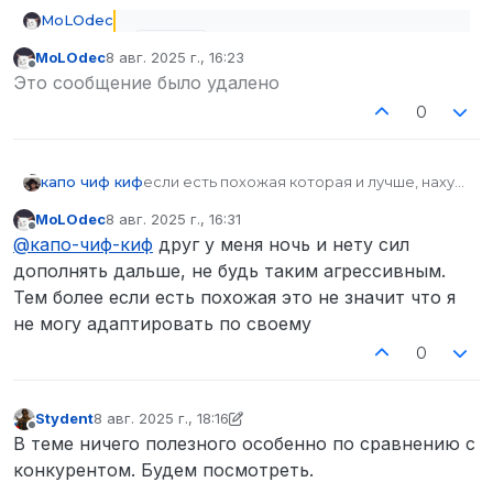
MoLOdec
Spoiler
MoLOdec
8 авг. 2025 г., 16:23
отредактировано
Не в сети
Это сообщение было удалено
0
капо чиф киф
если есть похожая которая и лучше, нахуй
ты сделал еще одну и не дополненную, тут
MoLOdec
8 авг. 2025 г., 16:31
даже нету всего оружия что есть на
отредактировано
Не в сети
@
капо-чиф-киф
друг у меня ночь и нету сил
сервере
дополнять дальше, не будь таким агрессивным.
Тем более если есть похожая это не значит что я
Это влог где рассказывается всё об
не могу адаптировать по своему
оружии в Доброграде! Если хотите что-
Пистолеты
0
то узнать о вооружении то смело можете
заходить сюда.
Stydent
8 авг. 2025 г., 18:16
отредактировано Stydent
8 авг. 2025 г., 19:57
Не в сети
В теме ничего полезного особенно по сравнению с
конкурентом. Будем посмотреть.