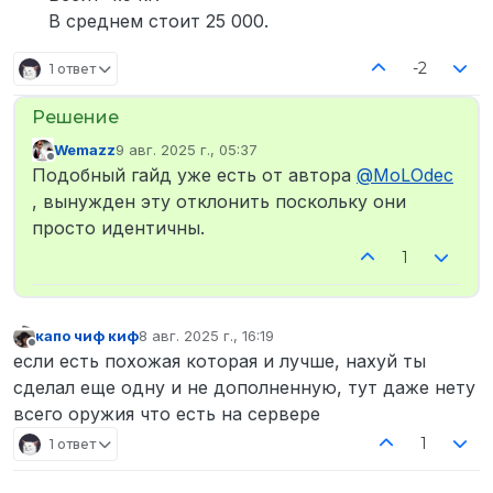
В среднем стоит 25 000.
-2
1 ответ
Wemazz
9 авг. 2025 г., 05:37
отредактировано
Не в сети
Подобный гайд уже есть от автора
@
MoLOdec
, вынужден эту отклонить поскольку они
просто идентичны.
1
капо чиф киф
8 авг. 2025 г., 16:19
отредактировано
Не в сети
если есть похожая которая и лучше, нахуй ты
сделал еще одну и не дополненную, тут даже нету
всего оружия что есть на сервере
1
1 ответ