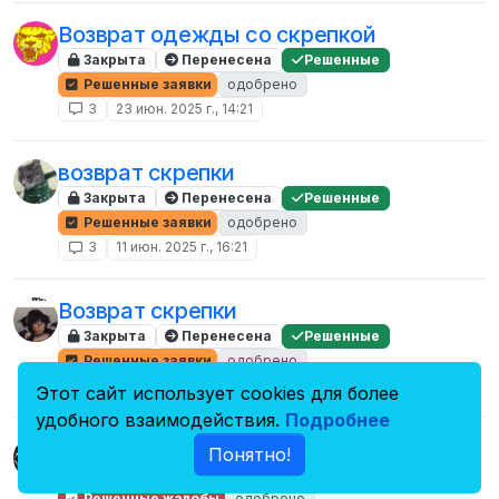
Возврат одежды со скрепкой
Закрыта
Перенесена
Решенные
Решенные заявки
одобрено
3
23 июн. 2025 г., 14:21
возврат скрепки
Закрыта
Перенесена
Решенные
Решенные заявки
одобрено
3
11 июн. 2025 г., 16:21
Возврат скрепки
Закрыта
Перенесена
Решенные
Решенные заявки
одобрено
3
22 дек. 2024 г., 19:43
Этот сайт использует cookies для более
удобного взаимодействия.
Подробнее
Парень киборг
Понятно!
Закрыта
Перенесена
Решенные
Решенные жалобы
одобрено