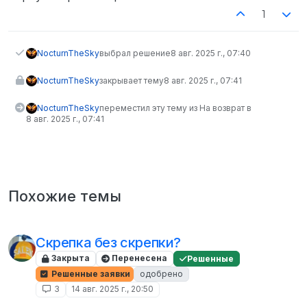
1
NocturnTheSky
выбрал решение
8 авг. 2025 г., 07:40
NocturnTheSky
закрывает тему
8 авг. 2025 г., 07:41
NocturnTheSky
переместил эту тему из На возврат в
8 авг. 2025 г., 07:41
Похожие темы
Скрепка без скрепки?
Закрыта
Перенесена
Решенные
Решенные заявки
одобрено
3
14 авг. 2025 г., 20:50