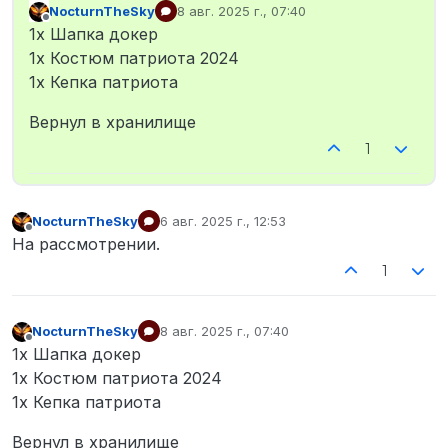
NocturnTheSky
8 авг. 2025 г., 07:40
отредактировано
Не в сети
1x Шапка докер
1х Костюм патриота 2024
1x Кепка патриота
Вернул в хранилище
1
NocturnTheSky
6 авг. 2025 г., 12:53
отредактировано
Не в сети
На рассмотрении.
1
NocturnTheSky
8 авг. 2025 г., 07:40
отредактировано
Не в сети
1x Шапка докер
1х Костюм патриота 2024
1x Кепка патриота
Вернул в хранилище