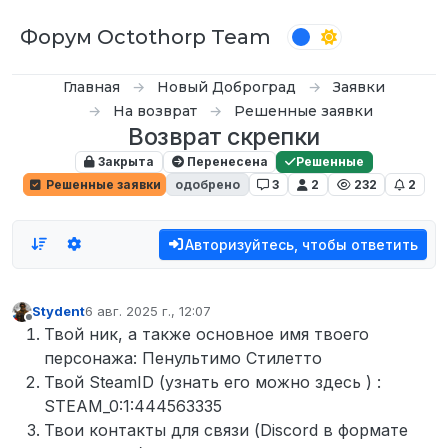
Перейти к содержимому
Форум Octothorp Team
Главная
Новый Доброград
Заявки
На возврат
Решенные заявки
Возврат скрепки
Закрыта
Перенесена
Решенные
Решенные заявки
одобрено
3
2
232
2
Авторизуйтесь, чтобы ответить
Stydent
6 авг. 2025 г., 12:07
отредактировано
Не в сети
Твой ник, а также основное имя твоего
персонажа: Пенультимо Стилетто
Твой SteamID (узнать его можно здесь ) :
STEAM_0:1:444563335
Твои контакты для связи (Discord в формате