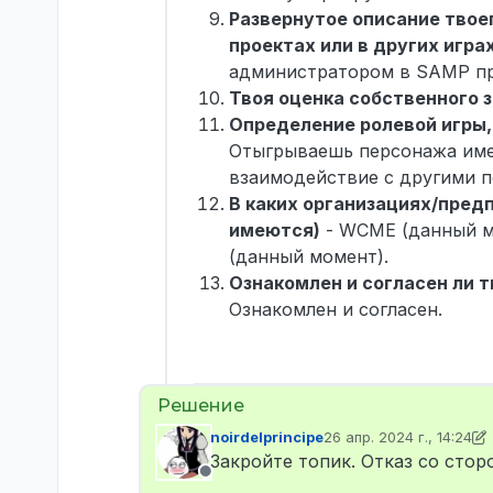
Развернутое описание твое
проектах или в других игра
администратором в SAMP пр
Твоя оценка собственного зн
Определение ролевой игры,
Отыгрываешь персонажа име
взаимодействие с другими 
В каких организациях/пред
имеются)
- WCME (данный мом
(данный момент).
Ознакомлен и согласен ли 
Ознакомлен и согласен.
noirdelprincipe
26 апр. 2024 г., 14:24
отредактировано noirde
Закройте топик. Отказ со сто
Не в сети