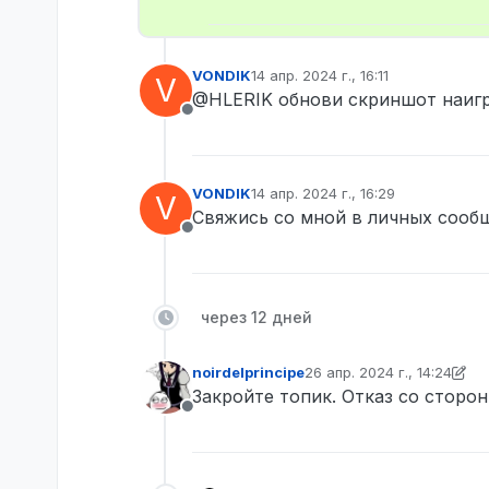
VONDIK
14 апр. 2024 г., 16:11
V
отредактировано
@HLERIK обнови скриншот наигр
Не в сети
VONDIK
14 апр. 2024 г., 16:29
V
отредактировано
Свяжись со мной в личных сооб
Не в сети
через 12 дней
noirdelprincipe
26 апр. 2024 г., 14:24
отредактировано noirdelp
Закройте топик. Отказ со сторо
Не в сети