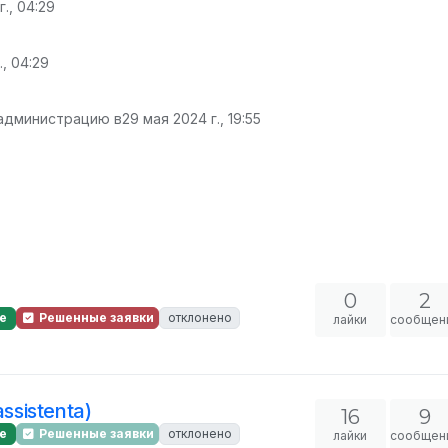
г., 04:29
., 04:29
 администрацию в
29 мая 2024 г., 19:55
0
2
е
Решенные заявки
отклонено
лайки
сообщен
ssistenta)
16
9
е
Решенные заявки
отклонено
лайки
сообщен