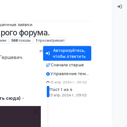
шенные заявки
арого форума.
ники
568
показы
1
просматривает
Авторизуйтесь,
#1
чтобы ответить
Гершевич.
Сначала старые
Управление темой
13 апр. 2024 г., 09:02
Пост 1 из 4
13 апр. 2024 г., 09:02
ть сюда)
-