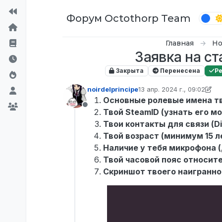
Перейти к содержимому
Форум Octothorp Team
Главная
Но
Заявка на ст
Закрыта
Перенесена
Р
noirdelprincipe
13 апр. 2024 г., 09:02
отредактировано noirdelp
Основные ролевые имена т
Не в сети
Твой SteamID (узнать его м
Твои контакты для связи (
Твой возраст (минимум 15 
Наличие у тебя микрофона (
Твой часовой пояс относит
Скриншот твоего наигранно