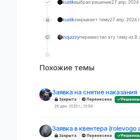
kustik
выбрал решение
27 апр. 2024 
kustik
закрывает тему
27 апр. 2024 г
inquizzy
переместил эту тему из В
Похожие темы
Заявка на снятие наказания
Закрыта
Перенесена
Решенны
26 дек. 2025 г., 13:59
Заявка в квентера (rolevogo a
Закрыта
Перенесена
Решенны