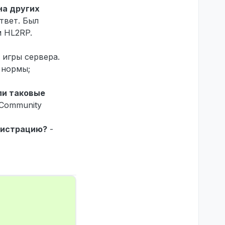
на других
твет. Был
 HL2RP.
 игры сервера.
 нормы;
ли таковые
 Community
инистрацию?
-