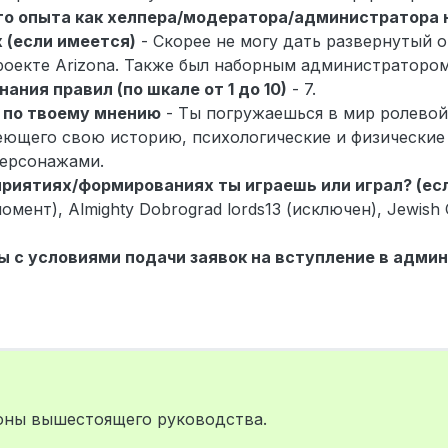
го опыта как хелпера/модератора/администратора 
х (если имеется)
- Скорее не могу дать развернутый о
оекте Arizona. Также был наборным администратором
ания правил (по шкале от 1 до 10)
- 7.
 по твоему мнению
- Ты погружаешься в мир ролевой
ющего свою историю, психологические и физические
персонажами.
приятиях/формированиях ты играешь или играл? (ес
ент), Almighty Dobrograd lords13 (исключен), Jewish
ты с условиями подачи заявок на вступление в адм
lprincipe
роны вышестоящего руководства.