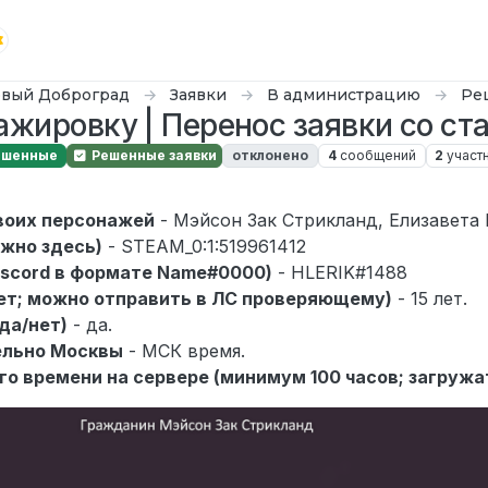
вый Доброград
Заявки
В администрацию
Ре
ажировку | Перенос заявки со ст
ешенные
Решенные заявки
отклонено
4
сообщений
2
участ
rincipe
воих персонажей
- Мэйсон Зак Стрикланд, Елизавета 
ожно здесь)
- STEAM_0:1:519961412
Discord в формате Name#0000)
- HLERIK#1488
лет; можно отправить в ЛС проверяющему)
- 15 лет.
да/нет)
- да.
ельно Москвы
- МСК время.
го времени на сервере (минимум 100 часов; загружа