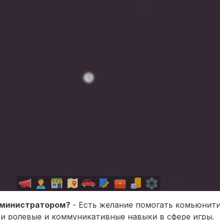
дминистратором?
- Есть желание помогать комьюнити
ои ролевые и коммуникативные навыки в сфере игры.