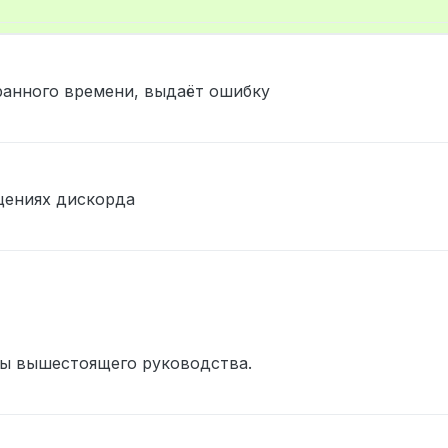
анного времени, выдаёт ошибку
щениях дискорда
rincipe
ны вышестоящего руководства.