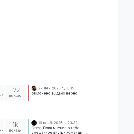
27 дек. 2025 г., 16:15
172
отклонено выдано верно
ий
показы
16 нояб. 2025 г., 23:32
1k
Отказ. Пока мнение о тебе
ий
показы
смешанное внутри команды.