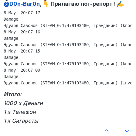
Не в сети
@
D0n-Bar0n
,
Прилагаю лог-репорт !
8 May, 20:07:17

Damage

Эдуард Сазонов (STEAM_0:1:479193480, Гражданин) (knock
8 May, 20:07:16

Damage

Эдуард Сазонов (STEAM_0:1:479193480, Гражданин) (knock
8 May, 20:07:15

Damage

Эдуард Сазонов (STEAM_0:1:479193480, Гражданин) (knock
8 May, 20:07:09

Damage

Итого:
1000 x Деньги
1 x Телефон
1 x Сигареты
1