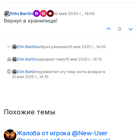
D0n Bar0n
10 мая 2025 г., 14:05
отредактировано
Не в сети
Вернул в хранилище!
0
D0n Bar0n
выбрал решение
10 мая 2025 г., 14:05
D0n Bar0n
закрывает тему
10 мая 2025 г., 14:10
D0n Bar0n
переместил эту тему из На возврат в
10 мая 2025 г., 14:10
Похожие темы
Жалоба от игрока @New-User