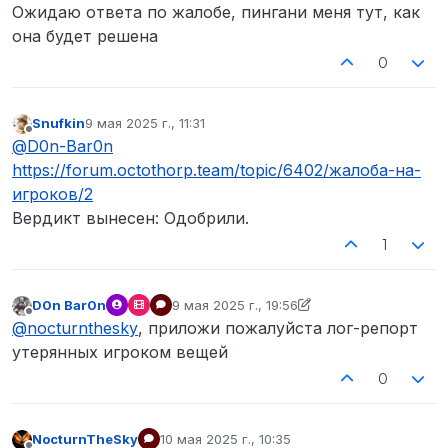
Ожидаю ответа по жалобе, пингани меня тут, как
она будет решена
0
Snufkin
9 мая 2025 г., 11:31
отредактировано
Не в сети
@
D0n-Bar0n
https://forum.octothorp.team/topic/6402/жалоба-на-
игроков/2
Вердикт вынесен: Одобрили.
1
D0n Bar0n
9 мая 2025 г., 19:56
отредактировано NocturnTheSky
Не в сети
@
nocturnthesky
, приложи пожалуйста лог-репорт
утерянных игроком вещей
0
NocturnTheSky
10 мая 2025 г., 10:35
отредактировано