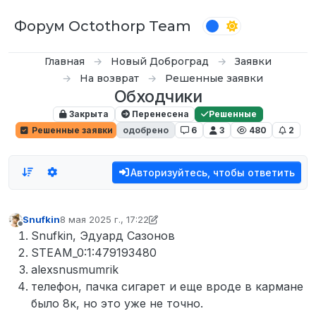
Перейти к содержимому
Форум Octothorp Team
Главная
Новый Доброград
Заявки
На возврат
Решенные заявки
Обходчики
Закрыта
Перенесена
Решенные
Решенные заявки
одобрено
6
3
480
2
Авторизуйтесь, чтобы ответить
Snufkin
8 мая 2025 г., 17:22
отредактировано D0n Bar0n
5 окт. 2025 г., 14:05
Не в сети
Snufkin, Эдуард Сазонов
STEAM_0:1:479193480
alexsnusmumrik
телефон, пачка сигарет и еще вроде в кармане
было 8к, но это уже не точно.