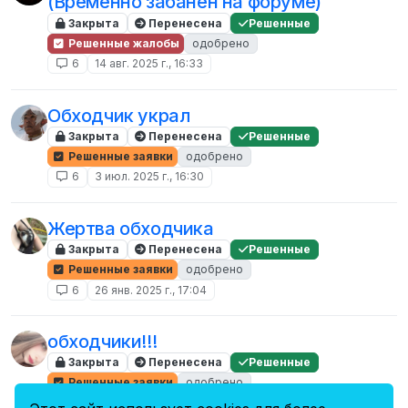
(Временно забанен на форуме)
Закрыта
Перенесена
Решенные
Решенные жалобы
одобрено
6
14 авг. 2025 г., 16:33
Обходчик украл
Закрыта
Перенесена
Решенные
Решенные заявки
одобрено
6
3 июл. 2025 г., 16:30
Жертва обходчика
Закрыта
Перенесена
Решенные
Решенные заявки
одобрено
6
26 янв. 2025 г., 17:04
обходчики!!!
Закрыта
Перенесена
Решенные
Решенные заявки
одобрено
6
1 дек. 2024 г., 01:02