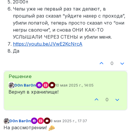
20:00±
Челы уже не первый раз так делают, в
прошлый раз сказал “уйдите нахер с прохода”,
убили лопатой, теперь просто сказал что “они
негры сволочи”, и снова ОНИ КАК-ТО
УСЛЫШАЛИ ЧЕРЕЗ СТЕНЫ и убили меня.
https://youtu.be/JVwE2KcNrcA
Да
0
D0n Bar0n
10 мая 2025 г., 14:05
отредактировано
Не в сети
Вернул в хранилище!
0
D0n Bar0n
8 мая 2025 г., 17:37
отредактировано
Не в сети
На рассмотрении!