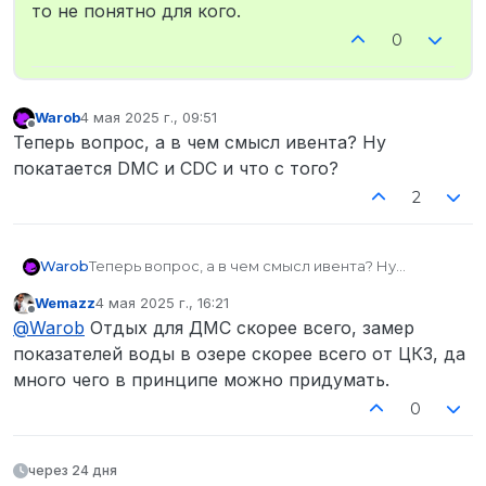
то не понятно для кого.
0
Warob
4 мая 2025 г., 09:51
отредактировано
Не в сети
Теперь вопрос, а в чем смысл ивента? Ну
покатается DMC и CDC и что с того?
2
Warob
Теперь вопрос, а в чем смысл ивента? Ну
покатается DMC и CDC и что с того?
Wemazz
4 мая 2025 г., 16:21
отредактировано
Не в сети
@
Warob
Отдых для ДМС скорее всего, замер
показателей воды в озере скорее всего от ЦКЗ, да
много чего в принципе можно придумать.
0
через 24 дня