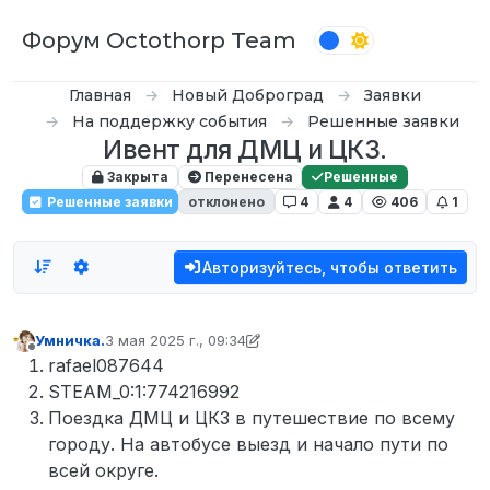
Перейти к содержимому
Форум Octothorp Team
Главная
Новый Доброград
Заявки
На поддержку события
Решенные заявки
Ивент для ДМЦ и ЦКЗ.
Закрыта
Перенесена
Решенные
Решенные заявки
отклонено
4
4
406
1
Авторизуйтесь, чтобы ответить
Умничка.
3 мая 2025 г., 09:34
отредактировано Умничка.
5 мар. 2025 г., 10:14
Не в сети
rafael087644
STEAM_0:1:774216992
Поездка ДМЦ и ЦКЗ в путешествие по всему
городу. На автобусе выезд и начало пути по
всей округе.