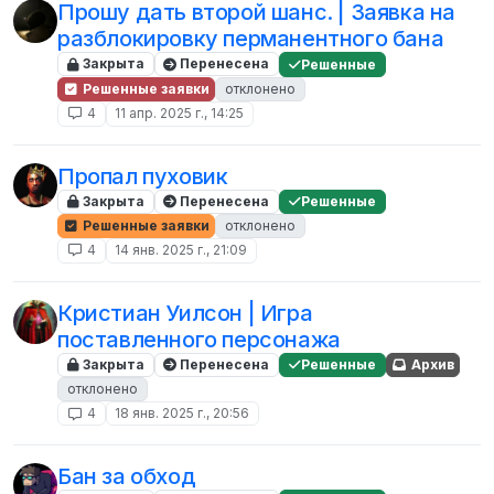
Прошу дать второй шанс. | Заявка на
разблокировку перманентного бана
Закрыта
Перенесена
Решенные
Решенные заявки
отклонено
4
11 апр. 2025 г., 14:25
Пропал пуховик
Закрыта
Перенесена
Решенные
Решенные заявки
отклонено
4
14 янв. 2025 г., 21:09
Кристиан Уилсон | Игра
поставленного персонажа
Закрыта
Перенесена
Решенные
Архив
отклонено
4
18 янв. 2025 г., 20:56
Бан за обход