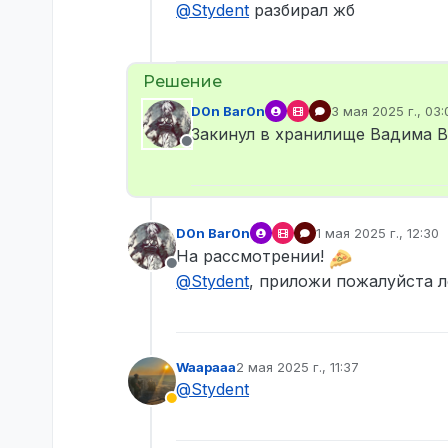
@
Stydent
разбирал жб
D0n Bar0n
3 мая 2025 г., 03:
отредактировано
Закинул в хранилище Вадима 
Не в сети
D0n Bar0n
1 мая 2025 г., 12:30
отредактировано
На рассмотрении!
Не в сети
@
Stydent
, приложи пожалуйста 
Waapaaa
2 мая 2025 г., 11:37
отредактировано
@
Stydent
Не активен