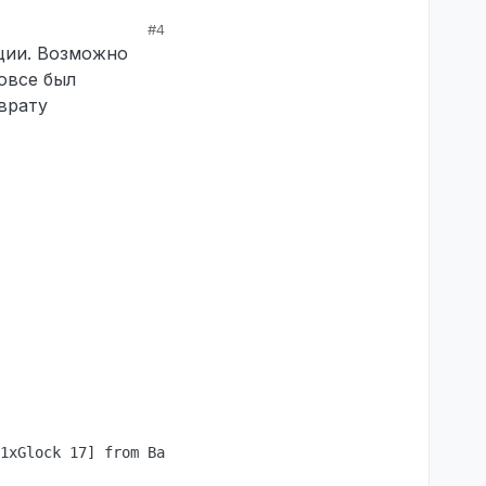
#4
ации. Возможно
овсе был
врату
1xGlock 17] from Вадим Вельмисев (STEAM_0:0:457223833)'s