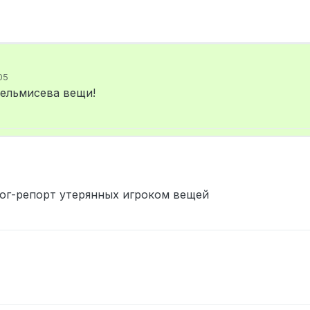
05
Вельмисева вещи!
лог-репорт утерянных игроком вещей