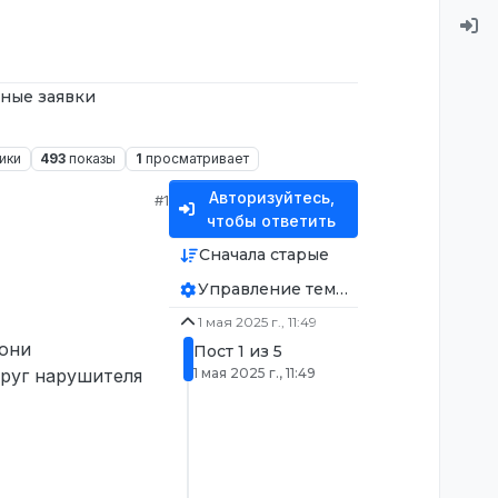
ные заявки
ики
493
показы
1
просматривает
Авторизуйтесь,
#1
чтобы ответить
Сначала старые
Управление темой
1 мая 2025 г., 11:49
вони
Пост 1 из 5
друг нарушителя
1 мая 2025 г., 11:49