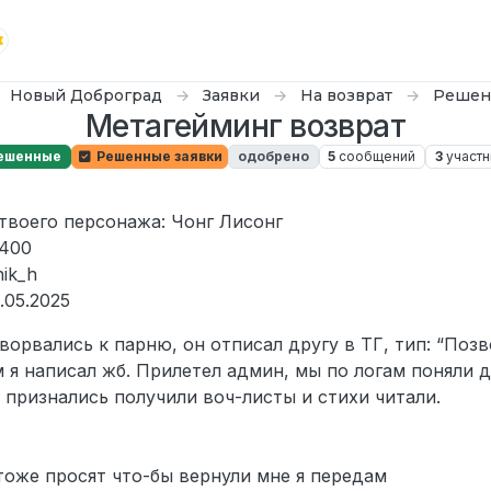
Новый Доброград
Заявки
На возврат
Решен
Метагейминг возврат
ешенные
Решенные заявки
одобрено
5
сообщений
3
участн
ар. 2025 г., 03:05
 твоего персонажа: Чонг Лисонг
3400
ik_h
.05.2025
ворвались к парню, он отписал другу в ТГ, тип: “Поз
м я написал жб. Прилетел админ, мы по логам поняли 
 признались получили воч-листы и стихи читали.
тоже просят что-бы вернули мне я передам