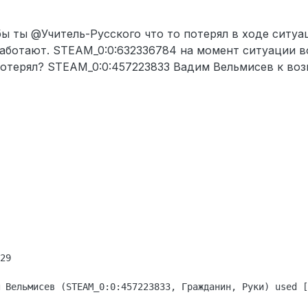
025 г., 02:54
бы ты @Учитель-Русского что то потерял в ходе ситу
работают. STEAM_0:0:632336784 на момент ситуации в
потерял? STEAM_0:0:457223833 Вадим Вельмисев к воз
29

 Вельмисев (STEAM_0:0:457223833, Гражданин, Руки) used [