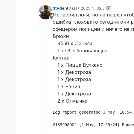
Stydent
3 мая 2025 г., 02:54
отредактировано Stydent
5 мар. 2
Проверил логи, но не нашёл что
Не в сети
ошибка плоховато сегодня они 
офицером полиции и ничего не 
Брюки
4550 x Деньги
1 x Обезболивающее
Куртка
1 x Пицца Вулкано
1 x Декстроза
1 x Декстроза
1 x Рация
1 x Декстроза
2 x Отмычка
Log report generated 3 May, 10:54:
#189998004 [1 May, 17:59:24] Вадим