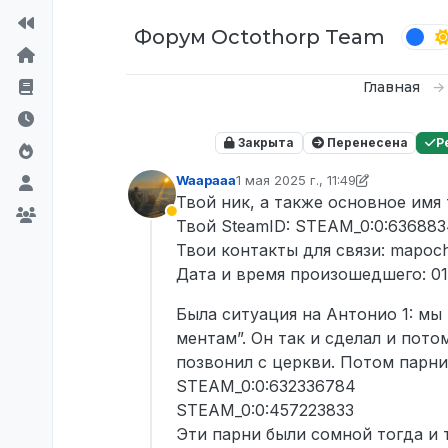
Перейти к содержимому
Форум Octothorp Team
Главная
Закрыта
Перенесена
Р
Waapaaa
1 мая 2025 г., 11:49
отредактировано D0n Bar0n
5 м
Твой ник, а также основное имя
Не активен
Твой SteamID: STEAM_0:0:63688
Твои контакты для связи: mapoch
Дата и время произошедшего: 01
Была ситуация на Антонио 1: мы 
ментам”. Он так и сделал и пото
позвонил с церкви. Потом парни
STEAM_0:0:632336784
STEAM_0:0:457223833
Эти парни были сомной тогда и 