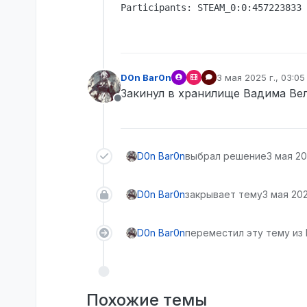
D0n Bar0n
3 мая 2025 г., 03:05
отредактировано
Закинул в хранилище Вадима Ве
Не в сети
D0n Bar0n
выбрал решение
3 мая 20
D0n Bar0n
закрывает тему
3 мая 2025
D0n Bar0n
переместил эту тему из 
Похожие темы