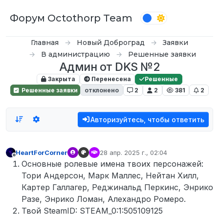
Перейти к содержимому
Форум Octothorp Team
Главная
Новый Доброград
Заявки
В администрацию
Решенные заявки
Админ от DKS №2
Закрыта
Перенесена
Решенные
Решенные заявки
отклонено
2
2
381
2
Авторизуйтесь, чтобы ответить
HeartForCorner
28 апр. 2025 г., 02:04
отредактировано
Не в сети
Основные ролевые имена твоих персонажей:
Тори Андерсон, Марк Маллес, Нейтан Хилл,
Картер Галлагер, Реджинальд Перкинс, Энрико
Разе, Энрико Ломан, Алехандро Ромеро.
Твой SteamID: STEAM_0:1:505109125