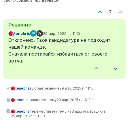
Спонсировано
54HATESPEECH
7
tenebris
29 апр. 2025 г., 11:10
отредактировано
Не в сети
Отклонено. Твоя кандидатура не подходит
нашей команде.
Сначала постарайся избавиться от своего
вотча.
1
tenebris
выбрал решение
29 апр. 2025 г., 11:10
tenebris
закрывает тему
29 апр. 2025 г., 11:10
tenebris
переместил эту тему из В администрацию в
29 апр. 2025 г., 11:10