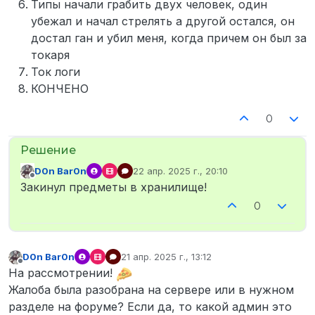
Типы начали грабить двух человек, один
убежал и начал стрелять а другой остался, он
достал ган и убил меня, когда причем он был за
токаря
Ток логи
КОНЧЕНО
0
D0n Bar0n
22 апр. 2025 г., 20:10
отредактировано
Не в сети
Закинул предметы в хранилище!
0
D0n Bar0n
21 апр. 2025 г., 13:12
отредактировано
Не в сети
На рассмотрении!
Жалоба была разобрана на сервере или в нужном
разделе на форуме? Если да, то какой админ это