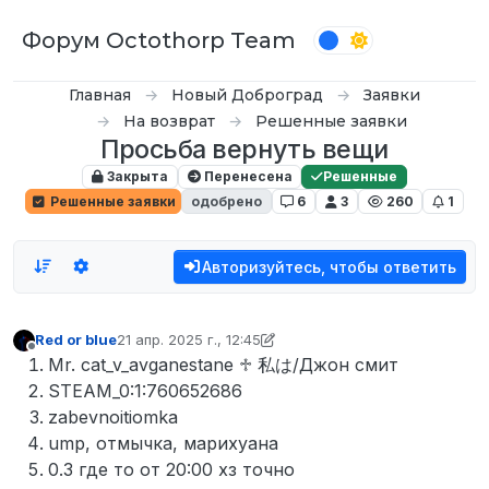
Перейти к содержимому
Форум Octothorp Team
Главная
Новый Доброград
Заявки
На возврат
Решенные заявки
Просьба вернуть вещи
Закрыта
Перенесена
Решенные
Решенные заявки
одобрено
6
3
260
1
Авторизуйтесь, чтобы ответить
Red or blue
21 апр. 2025 г., 12:45
отредактировано D0n Bar0n
Не в сети
Mr. cat_v_avganestane ♱ 私は/Джон смит
STEAM_0:1:760652686
zabevnoitiomka
ump, отмычка, марихуана
0.3 где то от 20:00 хз точно