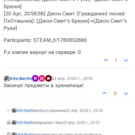
Брюки]
[20 Apr, 20:58:58] Джон Смит (Гражданин) moved
[1xОтмычка]: [Джон Смит’s Брюки]➞[Джон Смит’s
Руки]
Participants: STEAM_0:1:760652686
P.s юмпик вернул на сервере :3
1
D0n Bar0n
22 апр. 2025 г., 20:10
отредактировано
Не в сети
Закинул предметы в хранилище!
0
D0n Bar0n
выбрал решение
22 апр. 2025 г., 20:10
D0n Bar0n
закрывает тему
22 апр. 2025 г., 20:12
D0n Bar0n
переместил эту тему из На возврат в