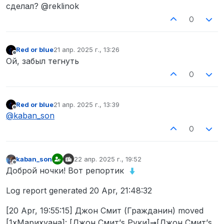
сделал? @reklinok
0
Red or blue
21 апр. 2025 г., 13:26
отредактировано
Не в сети
Ой, забыл тегнуть
0
Red or blue
21 апр. 2025 г., 13:39
отредактировано
Не в сети
@
kaban_son
0
kaban_son
22 апр. 2025 г., 19:52
отредактировано
Не в сети
Доброй ночки! Вот репортик
Log report generated 20 Apr, 21:48:32
[20 Apr, 19:55:15] Джон Смит (Гражданин) moved
[1xМарихуана]: [Джон Смит’s Руки]➞[Джон Смит’s