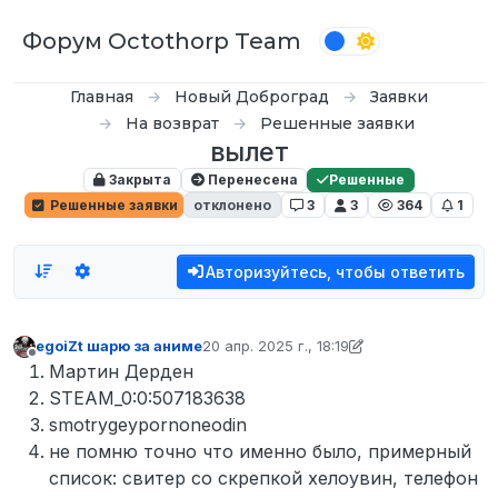
Перейти к содержимому
Форум Octothorp Team
Главная
Новый Доброград
Заявки
На возврат
Решенные заявки
вылет
Закрыта
Перенесена
Решенные
Решенные заявки
отклонено
3
3
364
1
Авторизуйтесь, чтобы ответить
egoiZt шарю за аниме
20 апр. 2025 г., 18:19
отредактировано D0n Bar0n
Не в сети
Мартин Дерден
STEAM_0:0:507183638
smotrygeypornoneodin
не помню точно что именно было, примерный
список: свитер со скрепкой хелоувин, телефон