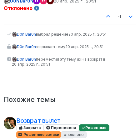
D0n Bar0n
20 апр. 2025 г., 20:51
отредактировано
Не в сети
Отклонено
-1
D0n Bar0n
выбрал решение
20 апр. 2025 г., 20:51
D0n Bar0n
закрывает тему
20 апр. 2025 г., 20:51
D0n Bar0n
переместил эту тему из На возврат в
20 апр. 2025 г., 20:51
Похожие темы
Возврат вылет
Закрыта
Перенесена
Решенные
Решенные заявки
отклонено