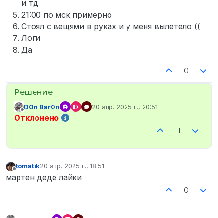
и тд
21:00 по мск примерно
Стоял с вещями в руках и у меня вылетело ((
Логи
Да
0
D0n Bar0n
20 апр. 2025 г., 20:51
отредактировано
Не в сети
Отклонено
-1
tomatik
20 апр. 2025 г., 18:51
отредактировано
Не в сети
мартен деде лайки
0