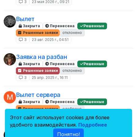
3
23 мая 2026 г., 09:21
Вылет
Закрыта
Перенесена
Решенные
Решенные заявки
отклонено
3
23 авг. 2025 г., 04:51
Заявка на разбан
Закрыта
Перенесена
Решенные
Решенные заявки
отклонено
3
25 апр. 2025 г., 16:11
Вылет сервера
М
Закрыта
Перенесена
Решенные
Решенные заявки
одобрено
3
7 февр. 2025 г., 16:44
Этот сайт использует cookies для более
удобного взаимодействия.
Подробнее
/мне по барабану/
Понятно!