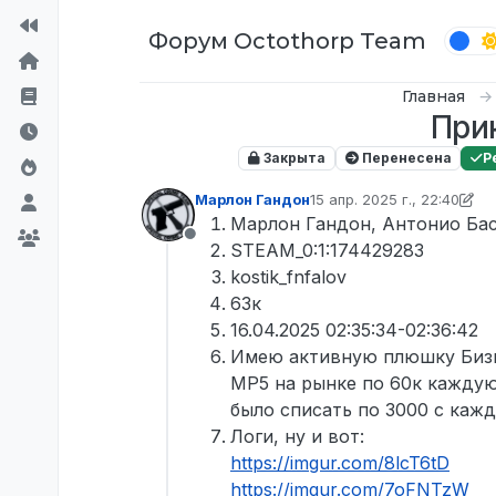
Перейти к содержимому
Форум Octothorp Team
Главная
При
Закрыта
Перенесена
Р
Марлон Гандон
15 апр. 2025 г., 22:40
отредактировано D0n Ba
Марлон Гандон, Антонио Ба
Не в сети
STEAM_0:1:174429283
kostik_fnfalov
63к
16.04.2025 02:35:34-02:36:42
Имею активную плюшку Бизн
MP5 на рынке по 60к каждую
было списать по 3000 с каж
Логи, ну и вот:
https://imgur.com/8lcT6tD
https://imgur.com/7oFNTzW