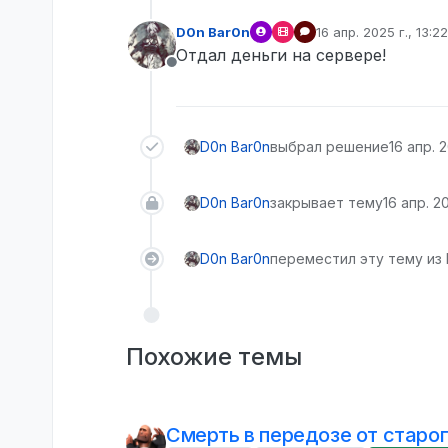
D0n Bar0n
16 апр. 2025 г., 13:22
отредактировано
Отдал деньги на сервере!
Не в сети
D0n Bar0n
выбрал решение
16 апр. 2
D0n Bar0n
закрывает тему
16 апр. 20
D0n Bar0n
переместил эту тему из 
Похожие темы
Смерть в передозе от старо