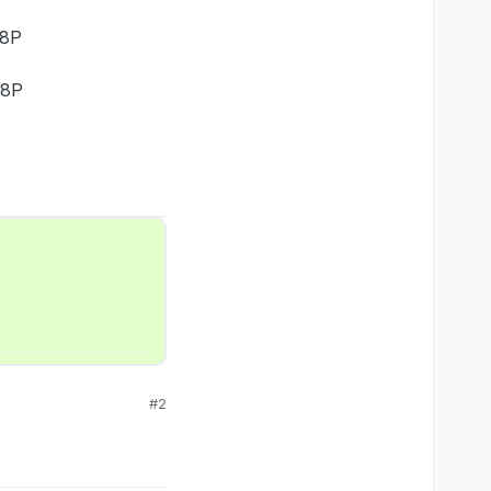
18Р
18Р
#2