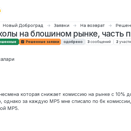
Новый Доброград
Заявки
На возврат
Решен
колы на блошином рынке, часть п
ешенные
Решенные заявки
одобрено
3
сообщений
2
участн
r0n
салари
есмена которая снижает комиссию на рынке с 10% до
, однако за каждую MP5 мне списало по 6к комиссии
дой MP5.