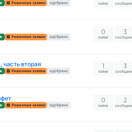
е
Решенные заявки
одобрено
лайки
сообщен
0
3
е
Решенные заявки
одобрено
лайки
сообщен
 часть вторая
1
3
е
Решенные заявки
одобрено
лайки
сообщен
нфет
0
2
е
Решенные заявки
одобрено
лайки
сообщен