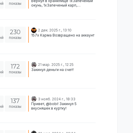
Вернул в хранилище 1xЗапеченый
ий
показы
окунь, 1xЗапеченый карп,
1xЛазанья, 1xЧипсы, 1xРом,
1xПеченье, 1xТелефон,
17400xДеньги.
2 дек. 2025 г., 13:10
230
157х Карма Возвращено на аккаунт
ий
показы
21 мар. 2025 г., 12:25
172
Закинул деньги на счет!
ий
показы
3 нояб. 2024 г., 18:33
137
Привет, @bobi! Закинул 5
ий
показы
вкусняшек в куртку!