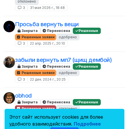
отклонено
3
31 мая 2026 г., 18:48
Просьба вернуть вещи
Закрыта
Перенесена
Решенные
Решенные заявки
одобрено
3
22 апр. 2025 г., 20:10
забыли вернуть мп7 (щищ дембой)
Закрыта
Перенесена
Решенные
Решенные заявки
одобрено
3
22 дек. 2024 г., 20:25
obhod
Закрыта
Перенесена
Решенные
Решенные заявки
отклонено
3
29 дек. 2024 г., 11:19
Этот сайт использует cookies для более
удобного взаимодействия.
Подробнее