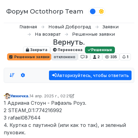
Перейти к содержимому
Форум Octothorp Team
Главная
Новый Доброград
Заявки
На возврат
Решенные заявки
Вернуть.
Закрыта
Перенесена
Решенные
Решенные заявки
отклонено
3
2
335
1
Авторизуйтесь, чтобы ответить
Умничка.
14 апр. 2025 г., 02:21
отредактировано D0n Bar0n
Не в сети
1 Адриана Стоун - Рафаэль Роуз.
2 STEAM_0:1:774216992
3 rafael087644
4. Куртка с паутиной (или как то так), и зеленый
пуховик.