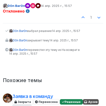
8Да.
D0n Bar0n
14 апр. 2025 г., 15:57
отредактировано
Не в сети
Отклонено
1
D0n Bar0n
выбрал решение
14 апр. 2025 г., 15:57
D0n Bar0n
закрывает тему
14 апр. 2025 г., 15:57
D0n Bar0n
переместил эту тему из На возврат в
14 апр. 2025 г., 15:57
Похожие темы
Заявка в команду
Закрыта
Перенесена
Решенные
Архив