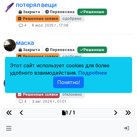
потерял вещи
Закрыта
Перенесена
Решенные
Решенные заявки
одобрено
4
8 июл. 2025 г., 17:08
маска
Закрыта
Перенесена
Решенные
Решенные заявки
одобрено
4
26 авг. 2024 г., 19:37
Этот сайт использует cookies для более
удобного взаимодействия.
Подробнее
Заявка на разбан
Понятно!
Закрыта
Перенесена
Решенные
Решенные заявки
отклонено
4
3 авг. 2024 г., 01:01
1 / 1