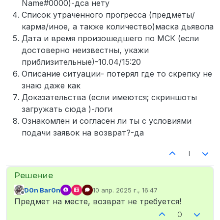
Name#0000)-дса нету
Список утраченного прогресса (предметы/
карма/иное, а также количество)маска дьявола
Дата и время произошедшего по МСК (если
достоверно неизвестны, укажи
приблизительные)-10.04/15:20
Описание ситуации- потерял где то скрепку не
знаю даже как
Доказательства (если имеются; скриншоты
загружать сюда )-логи
Ознакомлен и согласен ли ты с условиями
подачи заявок на возврат?-да
1
D0n Bar0n
10 апр. 2025 г., 16:47
отредактировано
Не в сети
Предмет на месте, возврат не требуется!
0