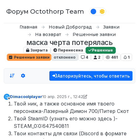
Перейти к содержимому
Форум Octothorp Team
Главная
Новый Доброград
Заявки
На возврат
Решенные заявки
маска черта потерялась
Закрыта
Перенесена
Решенные
Решенные заявки
отклонено
4
2
461
1
Авторизуйтесь, чтобы ответить
Dimacoolplayer
10 апр. 2025 г., 12:42
D
отредактировано D0n Bar0n
4 окт. 2025 г., 16:47
Не в сети
Твой ник, а также основное имя твоего
персонажа-Лазерный Димон 700/Питер Скот
Твой SteamID (узнать его можно здесь )-
STEAM_0:0:647540811
Твои контакты для связи (Discord в формате