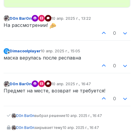
D0n Bar0n
10 апр. 2025 г., 13:22
отредактировано
Не в сети
На рассмотрении!
0
Dimacoolplayer
10 апр. 2025 г., 15:05
D
отредактировано
Не в сети
маска верулась после респавна
0
D0n Bar0n
10 апр. 2025 г., 16:47
отредактировано
Не в сети
Предмет на месте, возврат не требуется!
0
D0n Bar0n
выбрал решение
10 апр. 2025 г., 16:47
D0n Bar0n
закрывает тему
10 апр. 2025 г., 16:47