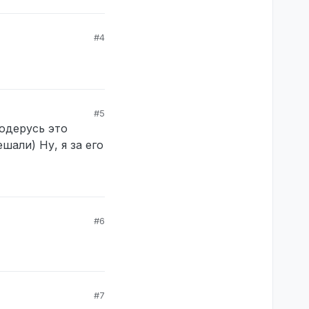
#4
#5
родерусь это
шали) Ну, я за его
#6
#7