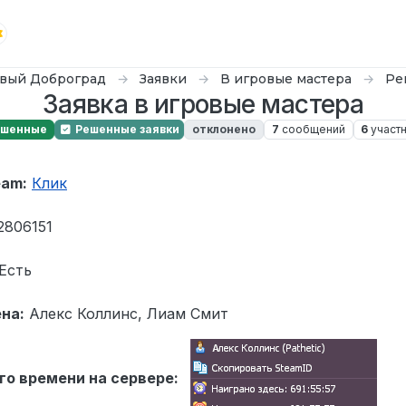
вый Доброград
Заявки
В игровые мастера
Ре
Заявка в игровые мастера
ешенные
Решенные заявки
отклонено
7
сообщений
6
участ
eam:
Клик
2806151
Есть
на:
Алекс Коллинс, Лиам Смит
го времени на сервере: