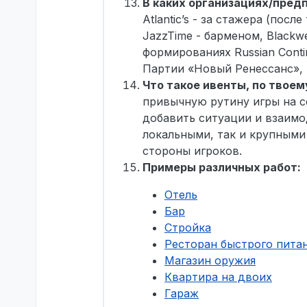
В каких организациях/пред
Atlantic’s - за стажера (посл
JazzTime - барменом, Blackwe
формированиях Russian Contin
Партии «Новый Ренессанс», и
Что такое ивенты, по твоем
привычную рутину игры на се
добавить ситуации и взаимо
локальными, так и крупными
стороны игроков.
Примеры различных работ:
Отель
Бар
Стройка
Ресторан быстрого пита
Магазин оружия
Квартира на двоих
Гараж