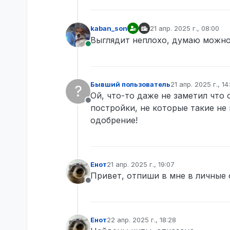
kaban_son
21 апр. 2025 г., 08:00
отредактировано
Выглядит неплохо, думаю можно
В сети
Бывший пользователь
21 апр. 2025 г., 14
?
отредактировано
Ой, что-то даже не заметил что 
Не в сети
постройки, не которые такие не 
одобрение!
Енот
21 апр. 2025 г., 19:07
отредактировано
Привет, отпиши в мне в личные с
Не в сети
Енот
22 апр. 2025 г., 18:28
отредактировано