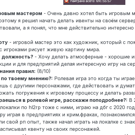
гровым мастером
- Очень давно хотел быть игровым м
оэтому я решил начать делать ивенты на своём серве
твовали, а я понял, что мне действительно интересн
оту
- игровой мастер это как художник, который с п
с игроками рисует живую картину мира.
у должность?
- Хочу делать атмосферные - хорошие и
кции и для предприятий делая интересную игру на се
нания правил:
(8/10)
 по твоему мнению?:
Ролевая игра это когда ты игра
шь с другими персонажами, где действовать и думат
ржать погружения к игровому процессу и делать разв
раешься в ролевой игре, расскажи поподробнее?:
В 
окалки по hl2rp тоже с ними, играю на дбг с 2020 год
ру играя в предприятиях и крим.фраках, познакомилс
и свой рп опыт, также начал играть на локалке с зна
расписывал квенту на своих персонажей.