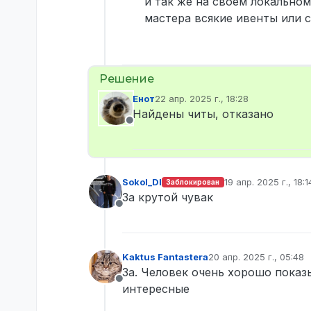
и так же на своем локальном
мастера всякие ивенты или 
Енот
22 апр. 2025 г., 18:28
отредактировано
Найдены читы, отказано
Не в сети
Sokol_DI
19 апр. 2025 г., 18:1
Заблокирован
отредактировано S
За крутой чувак
Не в сети
Kaktus Fantastera
20 апр. 2025 г., 05:48
отредактировано
За. Человек очень хорошо показ
Не в сети
интересные