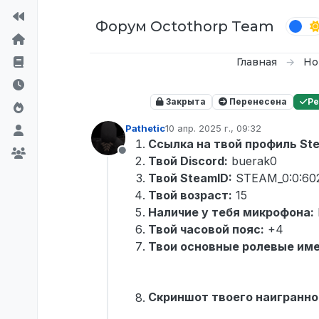
Перейти к содержимому
Форум Octothorp Team
Главная
Но
Закрыта
Перенесена
Р
Pathetic
10 апр. 2025 г., 09:32
отредактировано
Ссылка на твой профиль St
Не в сети
Твой Discord:
buerak0
Твой SteamID:
STEAM_0:0:60
Твой возраст:
15
Наличие у тебя микрофона:
Твой часовой пояс:
+4
Твои основные ролевые име
Скриншот твоего наигранно