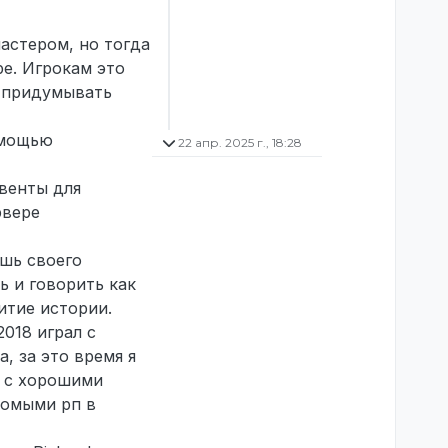
астером, но тогда
ре. Игрокам это
о придумывать
омощью
22 апр. 2025 г., 18:28
венты для
рвере
ешь своего
ь и говорить как
итие истории.
2018 играл с
а, за это время я
я с хорошими
комыми рп в