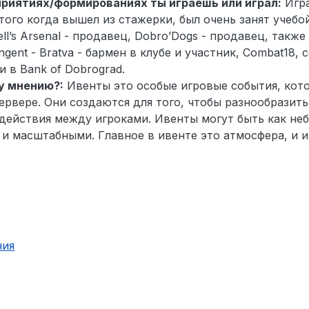
приятиях/формированиях ты играешь или играл:
Игра
е того когда вышел из стажерки, был очень занят учебой
ll’s Arsenal - продавец, Dobro’Dogs - продавец, также
gent - Bratva - бармен в клубе и участник, Combat18, 
 в Bank of Dobrograd.
у мнению?:
Ивенты это особые игровые события, кот
рвере. Они создаются для того, чтобы разнообразить
действия между игроками. Ивенты могут быть как не
 и масштабными. Главное в ивенте это атмосфера, и и
ния