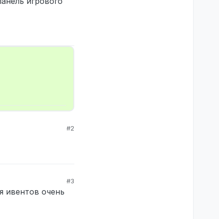
панель игрового
#2
#3
ля ивентов очень