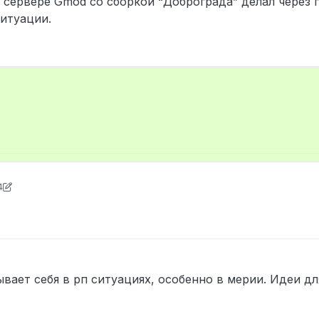
 сервере Gmod со сборкой “Доброграда” делал через 
ситуации.
4
okol_DI
ывает себя в рп ситуациях, особенно в мерии. Идеи д