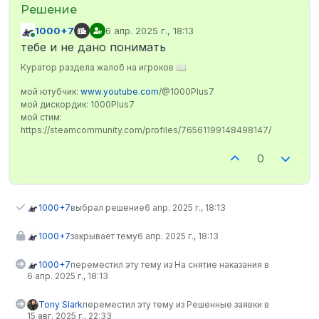
1000+7
6 апр. 2025 г., 18:13
отредактировано
В сети
тебе и не дано понимать
Куратор раздела жалоб на игроков 📖
мой ютубчик:
www.youtube.com
/@1000Plus7
мой дискордик: 1000Plus7
мой стим:
https://steamcommunity.com/profiles/76561199148498147/
0
1000+7
выбрал решение
6 апр. 2025 г., 18:13
1000+7
закрывает тему
6 апр. 2025 г., 18:13
1000+7
переместил эту тему из На снятие наказания в
6 апр. 2025 г., 18:13
Tony Slark
переместил эту тему из Решенные заявки в
15 авг. 2025 г., 22:33