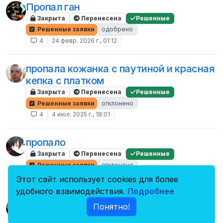
Пропал ган
Закрыта
Перенесена
Решенные
Решенные заявки
одобрено
4
24 февр. 2026 г., 01:12
пропала кожанка с паутиной и красная
кепка с платком
Закрыта
Перенесена
Решенные
Решенные заявки
отклонено
4
4 июл. 2025 г., 18:01
пропало
Закрыта
Перенесена
Решенные
Решенные заявки
отклонено
4
11 нояб. 2024 г., 12:58
Этот сайт использует cookies для более
удобного взаимодействия.
Подробнее
пропало
Понятно!
Закрыта
Перенесена
Решенные