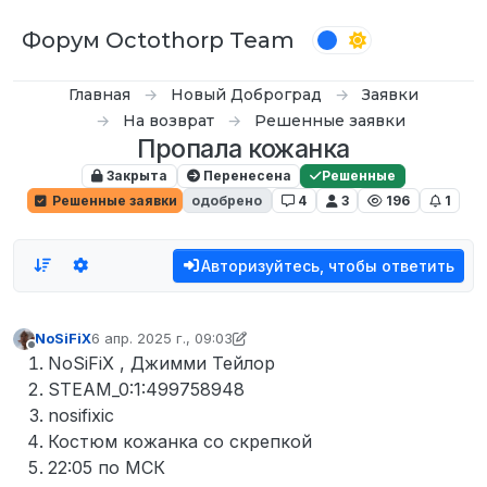
Перейти к содержимому
Форум Octothorp Team
Главная
Новый Доброград
Заявки
На возврат
Решенные заявки
Пропала кожанка
Закрыта
Перенесена
Решенные
Решенные заявки
одобрено
4
3
196
1
Авторизуйтесь, чтобы ответить
NoSiFiX
6 апр. 2025 г., 09:03
отредактировано Кампот
4 июл. 2025 г., 12:10
Не в сети
NoSiFiX , Джимми Тейлор
STEAM_0:1:499758948
nosifixic
Костюм кожанка со скрепкой
22:05 по МСК