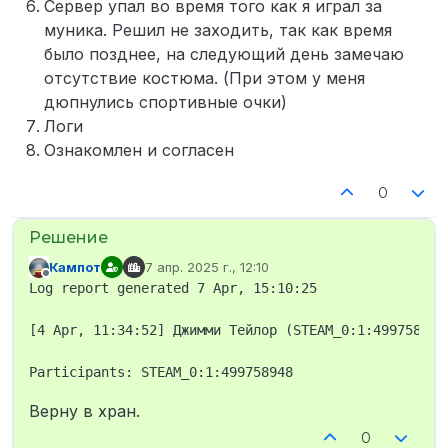
Сервер упал во время того как я играл за
муника. Решил не заходить, так как время
было позднее, на следующий день замечаю
отсутствие костюма. (При этом у меня
дюпнулись спортивные очки)
Логи
Ознакомлен и согласен
0
Кампот
7 апр. 2025 г., 12:10
отредактировано
Не в сети
Log report generated 7 Apr, 15:10:25

[4 Apr, 11:34:52] Джимми Тейлор (STEAM_0:1:499758948
Верну в хран.
0