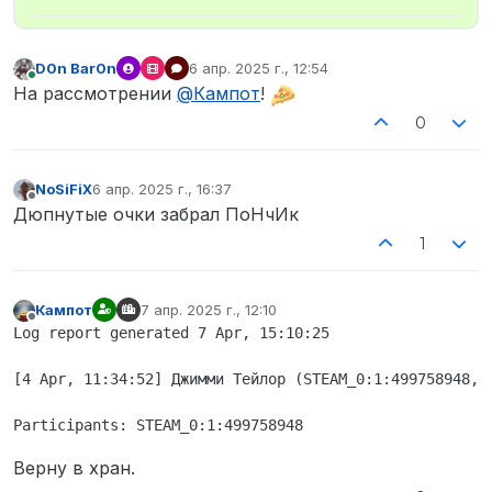
D0n Bar0n
6 апр. 2025 г., 12:54
отредактировано
В сети
На рассмотрении
@
Кампот
!
0
NoSiFiX
6 апр. 2025 г., 16:37
отредактировано
Не в сети
Дюпнутые очки забрал ПоНчИк
1
Кампот
7 апр. 2025 г., 12:10
отредактировано
Не в сети
Log report generated 7 Apr, 15:10:25

[4 Apr, 11:34:52] Джимми Тейлор (STEAM_0:1:499758948, 
Верну в хран.