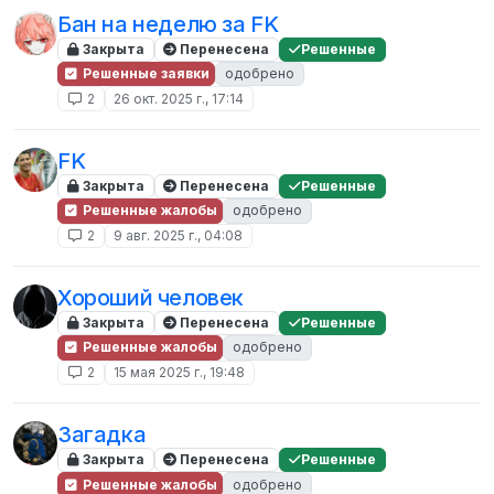
Бан на неделю за FK
Закрыта
Перенесена
Решенные
Решенные заявки
одобрено
2
26 окт. 2025 г., 17:14
FK
Закрыта
Перенесена
Решенные
Решенные жалобы
одобрено
2
9 авг. 2025 г., 04:08
Хороший человек
Закрыта
Перенесена
Решенные
Решенные жалобы
одобрено
2
15 мая 2025 г., 19:48
Загадка
Закрыта
Перенесена
Решенные
Решенные жалобы
одобрено