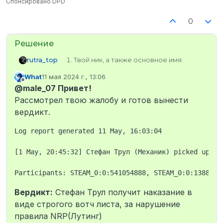
Спонсировано DPD
0
rutra_top
Твой ник, а также основное имя
твоего персонажа: male_07 / Эстер
What
11 мая 2024 г., 13:06
Куберт
отредактировано
Не в сети
@male_07 Привет!
Твой SteamID: STEAM_0:0:138845685
Твои контакты для связи: rutra_top
Рассмотрел твою жалобу и готов вынести
Имя персонажа нарушителя: -
вердикт.
SteamID или ник нарушителя: -
Имеет ли игрок ранг “Ролевик” или
Log report generated 11 May, 16:03:04

“Ролевик+”?: -
Дата и время произошедшего по
[1 May, 20:45:32] Стефан Трул (Механик) picked up [1
МСК: 20:30-20:50
Описание ситуации:
Вышли с напарником из ДПД, увидели
как РДМщик стреляется, защищаем
Вердикт:
Стефан Трул получит наказание в
город, убивают. Подходит к моему
трупу парень, начинает обыскивать
виде строгого вотч листа, за нарушение
тело при полицейских, может что-то
правила NRP(Лутинг)
забирает.