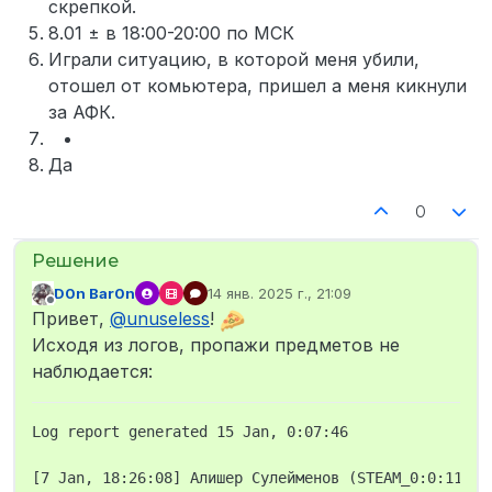
скрепкой.
8.01 ± в 18:00-20:00 по МСК
Играли ситуацию, в которой меня убили,
отошел от комьютера, пришел а меня кикнули
за АФК.
Да
0
D0n Bar0n
14 янв. 2025 г., 21:09
отредактировано
Не в сети
Привет,
@
unuseless
!
Исходя из логов, пропажи предметов не
наблюдается:
Log report generated 15 Jan, 0:07:46

[7 Jan, 18:26:08] Алишер Сулейменов (STEAM_0:0:117031