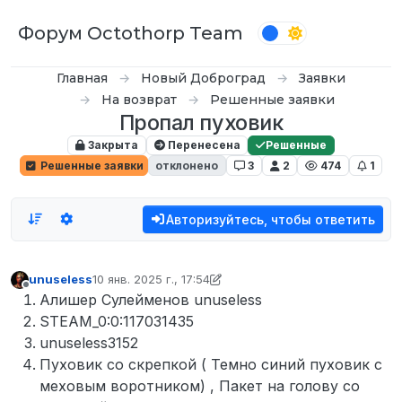
Перейти к содержимому
Форум Octothorp Team
Главная
Новый Доброград
Заявки
На возврат
Решенные заявки
Пропал пуховик
Закрыта
Перенесена
Решенные
Решенные заявки
отклонено
3
2
474
1
Авторизуйтесь, чтобы ответить
unuseless
10 янв. 2025 г., 17:54
отредактировано D0n Bar0n
Не в сети
Алишер Сулейменов unuseless
STEAM_0:0:117031435
unuseless3152
Пуховик со скрепкой ( Темно синий пуховик с
меховым воротником) , Пакет на голову со