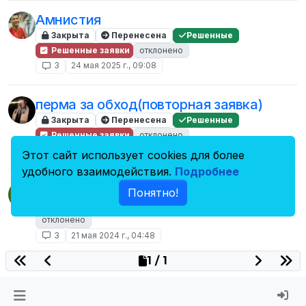
Амнистия
Закрыта
Перенесена
Решенные
Решенные заявки
отклонено
3
24 мая 2025 г., 09:08
перма за обход(повторная заявка)
Закрыта
Перенесена
Решенные
Решенные заявки
отклонено
3
31 янв. 2025 г., 21:43
Этот сайт использует cookies для более
удобного взаимодействия.
Подробнее
Бан за "спам"
F
Понятно!
Закрыта
Перенесена
Решенные
Архив
отклонено
3
21 мая 2024 г., 04:48
1 / 1