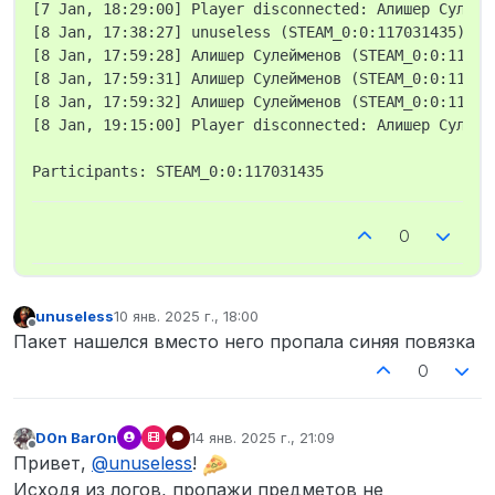
[7 Jan, 18:29:00] Player disconnected: Алишер Сулейм
[8 Jan, 17:38:27] unuseless (STEAM_0:0:117031435) spa
[8 Jan, 17:59:28] Алишер Сулейменов (STEAM_0:0:11703
[8 Jan, 17:59:31] Алишер Сулейменов (STEAM_0:0:11703
[8 Jan, 17:59:32] Алишер Сулейменов (STEAM_0:0:11703
[8 Jan, 19:15:00] Player disconnected: Алишер Сулейм
0
unuseless
10 янв. 2025 г., 18:00
отредактировано
Не в сети
Пакет нашелся вместо него пропала синяя повязка
0
D0n Bar0n
14 янв. 2025 г., 21:09
отредактировано
Не в сети
Привет,
@
unuseless
!
Исходя из логов, пропажи предметов не