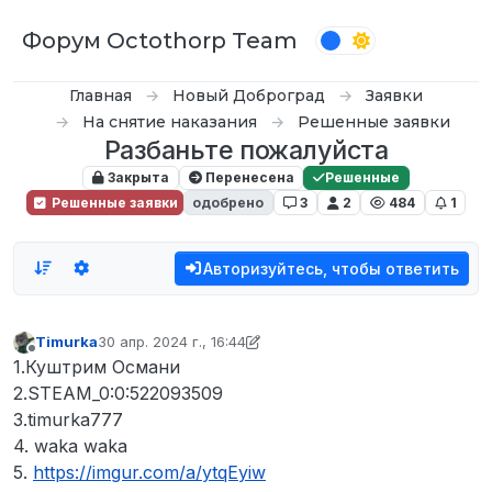
Перейти к содержимому
Форум Octothorp Team
Главная
Новый Доброград
Заявки
На снятие наказания
Решенные заявки
Разбаньте пожалуйста
Закрыта
Перенесена
Решенные
Решенные заявки
одобрено
3
2
484
1
Авторизуйтесь, чтобы ответить
Timurka
30 апр. 2024 г., 16:44
отредактировано waka waka
Не в сети
1.Куштрим Османи
2.STEAM_0:0:522093509
3.timurka777
4. waka waka
5.
https://imgur.com/a/ytqEyiw