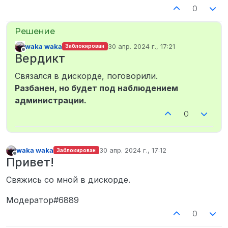
0
waka waka
30 апр. 2024 г., 17:21
Заблокирован
отредактировано
Не в сети
Вердикт
Связался в дискорде, поговорили.
Разбанен, но будет под наблюдением
администрации.
0
waka waka
30 апр. 2024 г., 17:12
Заблокирован
отредактировано
Не в сети
Привет!
Свяжись со мной в дискорде.
Модератор#6889
0