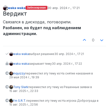
waka waka
30 апр. 2024 г., 17:21
Заблокирован
отредактировано
Не в сети
Вердикт
Связался в дискорде, поговорили.
Разбанен, но будет под наблюдением
администрации.
0
waka waka
выбрал решение
30 апр. 2024 г., 17:21
waka waka
закрывает тему
30 апр. 2024 г., 17:22
inquizzy
переместил эту тему из На снятие наказания в
29 мая 2024 г., 19:39
Tony Slark
переместил эту тему из Решенные заявки в
15 авг. 2025 г., 22:33
I'm S.R.T.
переместил эту тему из На игрока Доброграда в
15 авг. 2025 г., 22:56