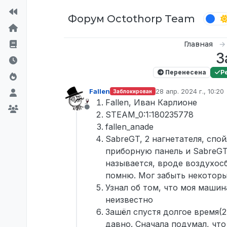
Перейти к содержимому
Форум Octothorp Team
Главная
З
Перенесена
Р
Fallen
28 апр. 2024 г., 10:20
Заблокирован
отредактировано
Fallen, Иван Карлионе
Не в сети
STEAM_0:1:180235778
fallen_anade
SabreGT, 2 нагнетателя, спо
приборную панель и SabreGT
называется, вроде воздухос
помню. Мог забыть некотор
Узнал об том, что моя машин
неизвестно
Зашёл спустя долгое время(2
давно. Сначала подумал, что