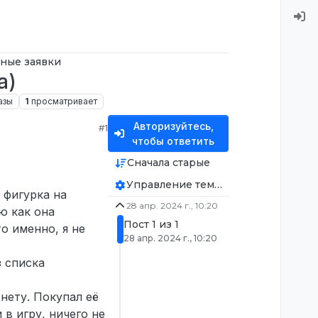
ные заявки
а)
азы
1
просматривает
Авторизуйтесь,
#1
чтобы ответить
Сначала старые
Управление темой
 фигурка на
28 апр. 2024 г., 10:20
ю как она
Пост 1 из 1
о именно, я не
28 апр. 2024 г., 10:20
з списка
нету. Покупал её
 в игру, ничего не