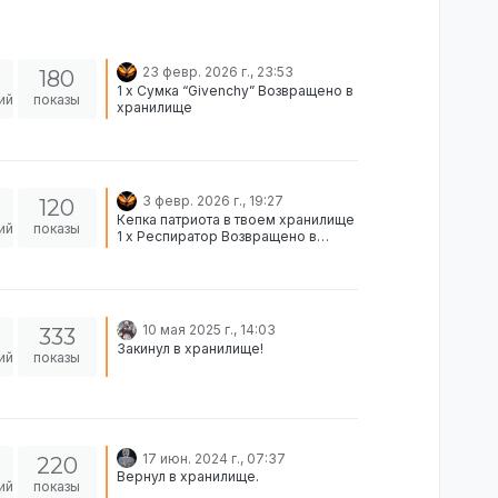
23 февр. 2026 г., 23:53
180
1 x Сумка “Givenchy” Возвращено в
ий
показы
хранилище
3 февр. 2026 г., 19:27
120
Кепка патриота в твоем хранилище
ий
показы
1 x Респиратор Возвращено в
хранилище
10 мая 2025 г., 14:03
333
Закинул в хранилище!
ий
показы
17 июн. 2024 г., 07:37
220
Вернул в хранилище.
ий
показы