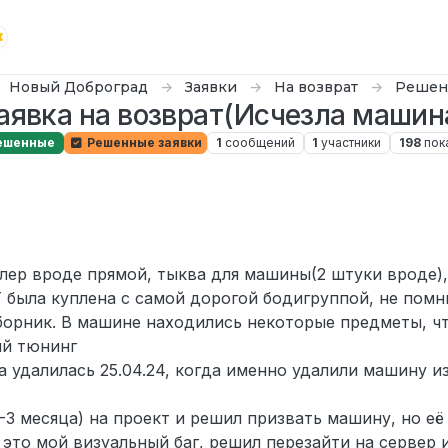
Новый Доброград
Заявки
На возврат
Решен
аявка на возврат(Исчезла машин
ешенные
Решенные заявки
1
сообщений
1
участники
198
пок
йлер вроде прямой, тыква для машины(2 штуки вроде),
 была куплена с самой дорогой бодигруппой, не помн
борник. В машине находились некоторые предметы, чт
ый тюнинг
а удалилась 25.04.24, когда именно удалили машину и
-3 месяца) на проект и решил призвать машину, но её 
 это мой визуальный баг, решил перезайти на сервер и