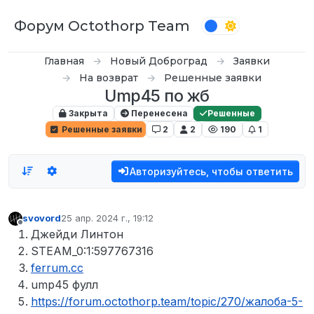
Перейти к содержимому
Форум Octothorp Team
Главная
Новый Доброград
Заявки
На возврат
Решенные заявки
Ump45 по жб
Закрыта
Перенесена
Решенные
Решенные заявки
2
2
190
1
Авторизуйтесь, чтобы ответить
svovord
25 апр. 2024 г., 19:12
отредактировано
Не в сети
Джейди Линтон
STEAM_0:1:597767316
ferrum.cc
ump45 фулл
https://forum.octothorp.team/topic/270/жалоба-5-