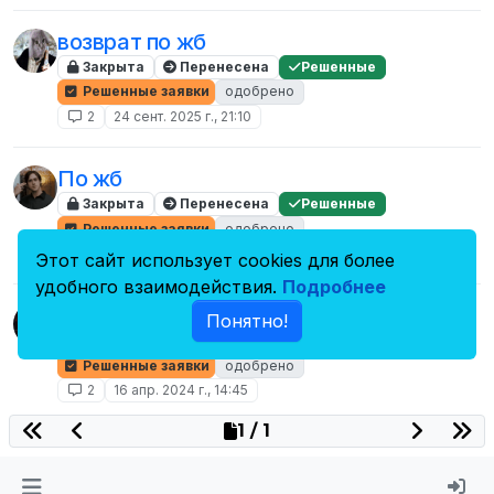
возврат по жб
Закрыта
Перенесена
Решенные
Решенные заявки
одобрено
2
24 сент. 2025 г., 21:10
По жб
Закрыта
Перенесена
Решенные
Решенные заявки
одобрено
2
10 мая 2025 г., 14:09
Этот сайт использует cookies для более
удобного взаимодействия.
Подробнее
возврат по жб
Понятно!
Закрыта
Перенесена
Решенные
Решенные заявки
одобрено
2
16 апр. 2024 г., 14:45
1 / 1