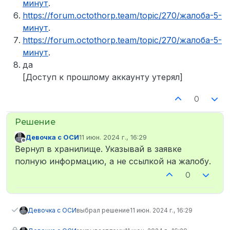
минут
.
https://forum.octothorp.team/topic/270/жалоба-5-
минут
.
https://forum.octothorp.team/topic/270/жалоба-5-
минут
.
да
[Доступ к прошлому аккаунту утерял]
0
Девочка с ОСИ
11 июн. 2024 г., 16:29
отредактировано
Не в сети
Вернул в хранилище. Указывай в заявке
полную информацию, а не ссылкой на жалобу.
0
Девочка с ОСИ
выбрал решение
11 июн. 2024 г., 16:29