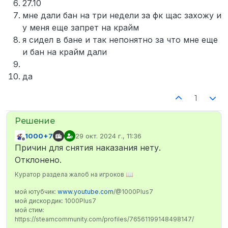
27.10
мне дали бан на три недели за фк щас захожу и
у меня еще запрет на крайм
я сидел в бане и так непонятно за что мне еще
и бан на крайм дали
да
1
1000+7
29 окт. 2024 г., 11:36
отредактировано
Не в сети
Причин для снятия наказания нету.
Отклонено.
Куратор раздела жалоб на игроков 📖
мой ютубчик:
www.youtube.com
/@1000Plus7
мой дискордик: 1000Plus7
мой стим:
https://steamcommunity.com/profiles/76561199148498147/