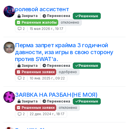
ролевой ассистент
Закрыта
Перенесена
Решенные
Решенные жалобы
отклонено
2
15 мая 2026 г., 19:17
Перма запрет крайма 3 годичной
давности, иза игры в свою сторону
против SWAT'а.
Закрыта
Перенесена
Решенные
Решенные заявки
одобрено
2
10 янв. 2025 г., 09:22
ЗАЯВКА НА РАЗБАН(НЕ МОЯ)
Закрыта
Перенесена
Решенные
Решенные заявки
отклонено
2
22 дек. 2024 г., 18:17