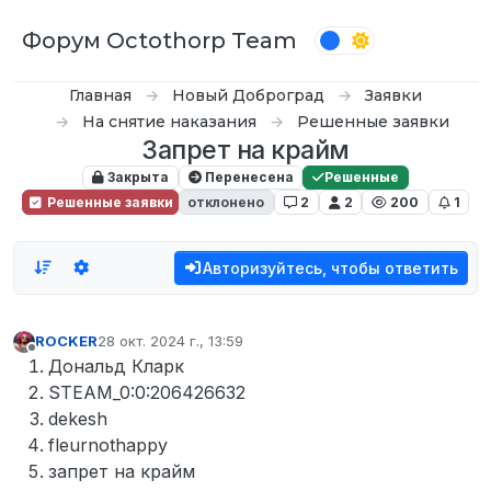
Перейти к содержимому
Форум Octothorp Team
Главная
Новый Доброград
Заявки
На снятие наказания
Решенные заявки
Запрет на крайм
Закрыта
Перенесена
Решенные
Решенные заявки
отклонено
2
2
200
1
Авторизуйтесь, чтобы ответить
ROCKER
28 окт. 2024 г., 13:59
отредактировано
Не в сети
Дональд Кларк
STEAM_0:0:206426632
dekesh
fleurnothappy
запрет на крайм