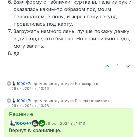
Взял форму с таблички, куртка выпала из рук и
оказалась каким-то образом под моим
персонажем, в полу, и через пару секунд
провалилась под карту.
Загружать немного лень, лучше покажу демку
в дискорде, это быстро. Но если сильно надо,
могу залить.
да
1
1000+7
переместил эту тему из На возврат в
26 окт. 2024 г., 13:46
1000+7
переместил эту тему из Решенные заявки в
26 окт. 2024 г., 13:48
1000+7
26 окт. 2024 г., 14:13
отредактировано
Не в сети
Вернул в хранилище.