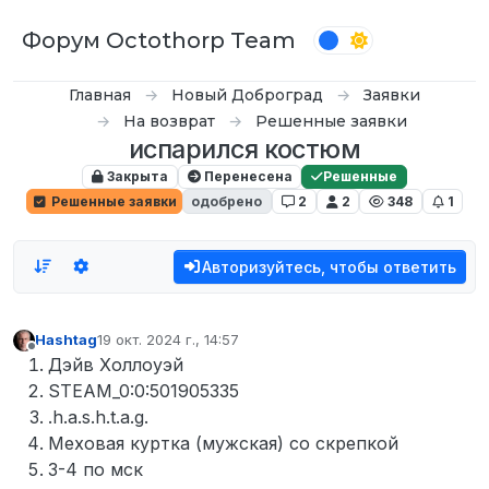
Перейти к содержимому
Форум Octothorp Team
Главная
Новый Доброград
Заявки
На возврат
Решенные заявки
испарился костюм
Закрыта
Перенесена
Решенные
Решенные заявки
одобрено
2
2
348
1
Авторизуйтесь, чтобы ответить
Hashtag
19 окт. 2024 г., 14:57
отредактировано
Не в сети
Дэйв Холлоуэй
STEAM_0:0:501905335
.h.a.s.h.t.a.g.
Меховая куртка (мужская) со скрепкой
3-4 по мск