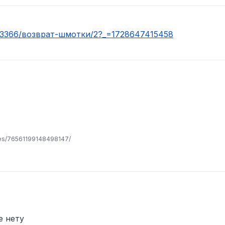
pic/3366/возврат-шмотки/2?_=1728647415458
les/76561199148498147/
е нету