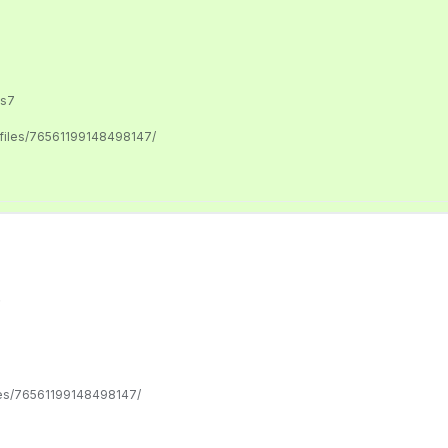
us7
ofiles/76561199148498147/
.
les/76561199148498147/