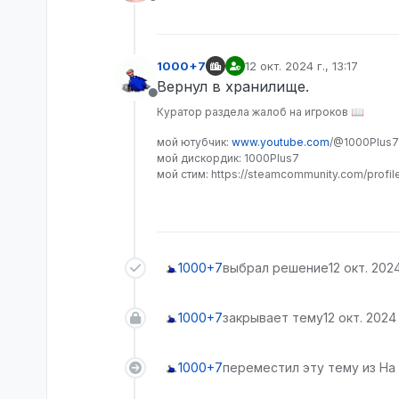
Не в сети
1000+7
12 окт. 2024 г., 13:17
отредактировано
Вернул в хранилище.
Не в сети
Куратор раздела жалоб на игроков 📖
мой ютубчик:
www.youtube.com
/@1000Plus7
мой дискордик: 1000Plus7
мой стим: https://steamcommunity.com/profi
1000+7
выбрал решение
12 окт. 2024 
1000+7
закрывает тему
12 окт. 2024 г
1000+7
переместил эту тему из На