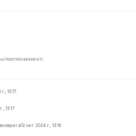
les/76561199148498147/
г., 13:17
., 13:17
 возврат в
12 окт. 2024 г., 13:18