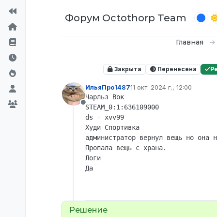
Перейти к содержимому
Форум Octothorp Team
Главная
Закрыта
Перенесена
Р
ИльяПро1487
11 окт. 2024 г., 12:00
отредактировано
Чарльз Вок

Не в сети
STEAM_0:1:636109000

ds - xvv99

Худи Спортивка

администратор вернул вещь но она н
Пропала вещь с храна.

Логи 
