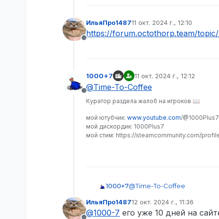
ИльяПро1487
11 окт. 2024 г., 12:10
отредактировано
https://forum.octothorp.team/to
Не в сети
1000+7
11 окт. 2024 г., 12:12
отредактировано
@
Time-To-Coffee
Не в сети
Куратор раздела жалоб на игроков 📖
мой ютубчик:
www.youtube.com
/@1000Plus7
мой дискордик: 1000Plus7
мой стим: https://steamcommunity.com/profi
1000+7
@
Time-To-Coffee
ИльяПро1487
12 окт. 2024 г., 11:36
отредактировано
@
1000-7
его уже 10 дней на сайт