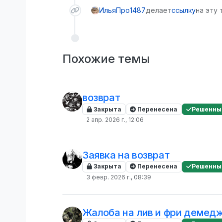
ИльяПро1487
делает
ссылку
на эту 
Похожие темы
возврат
Закрыта
Перенесена
Решенны
2 апр. 2026 г., 12:06
Заявка на возврат
Закрыта
Перенесена
Решенны
3 февр. 2026 г., 08:39
Жалоба на лив и фри демед