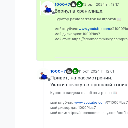
1000+7
12 окт. 2024 г., 13:17
отредактировано
Вернул в хранилище.
Не в сети
Куратор раздела жалоб на игроков 📖
мой ютубчик:
www.youtube.com
/@1000Pl
мой дискордик: 1000Plus7
мой стим: https://steamcommunity.com/pr
1000+7
11 окт. 2024 г., 12:01
отредактировано
Привет, на рассмотрении.
Не в сети
Укажи ссылку на прошлый топик
Куратор раздела жалоб на игроков 📖
мой ютубчик:
www.youtube.com
/@1000Plus7
мой дискордик: 1000Plus7
мой стим: https://steamcommunity.com/profi