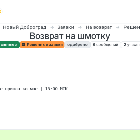
Новый Доброград
Заявки
На возврат
Решен
Возврат на шмотку
ешенные
Решенные заявки
одобрено
6
сообщений
2
участн
е пришла ко мне | 15:00 MCK
