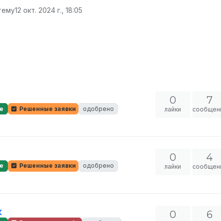
тему
12 окт. 2024 г., 18:05
0
7
е
Решенные заявки
одобрено
лайки
сообщен
0
4
е
Решенные заявки
одобрено
лайки
сообщен
ж
0
6