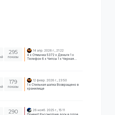
14 апр. 2026 г., 21:22
295
4 x Отмычка 5372 x Деньги 1 x
ий
показы
Телефон 6 x Чипсы 1 x Черная
балаклава 1 x HK MP5 Возвращено
в хранилище и деньги на
банковский счет
12 февр. 2026 г., 23:50
179
1 x Стильная шапка Возвращено в
ий
показы
хранилище
26 нояб. 2025 г., 15:11
290
Привет! Рассмотрев логи я готов