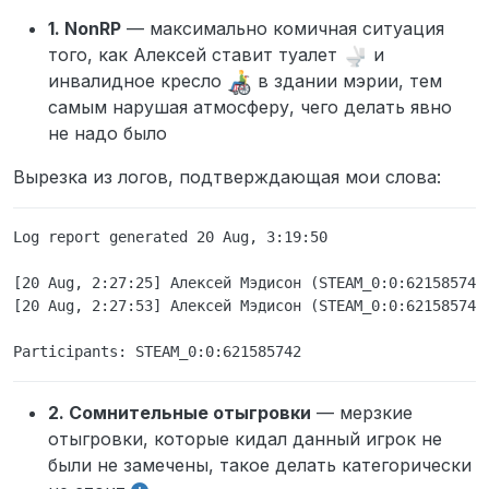
стороны.
1. NonRP
— максимально комичная ситуация
того, как Алексей ставит туалет
и
инвалидное кресло
в здании мэрии, тем
самым нарушая атмосферу, чего делать явно
не надо было
Вырезка из логов, подтверждающая мои слова:
Ознакомлен и согласен ли ты с условиями
подачи жалоб на игроков? Да
Log report generated 20 Aug, 3:19:50

[20 Aug, 2:27:25] Алексей Мэдисон (STEAM_0:0:621585742
[20 Aug, 2:27:53] Алексей Мэдисон (STEAM_0:0:621585742
2. Сомнительные отыгровки
— мерзкие
отыгровки, которые кидал данный игрок не
были не замечены, такое делать категорически