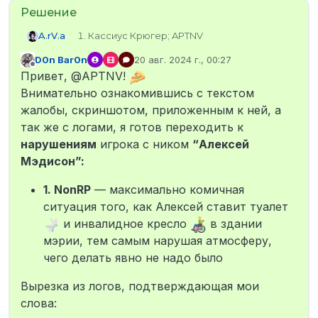
A.rV.a
Кассиус Крюгер; APTNV
STEAM_0:0:435686337
D0n Bar0n
20 авг. 2024 г., 00:27
ds - aptnv
отредактировано
Не в сети
Привет, @APTNV!
Алексей Мэдисон.
Не успел скопировать.
Внимательно ознакомившись с текстом
Не имеет.
жалобы, скриншотом, приложенным к ней, а
1:30 - 2:35 по мск.
так же с логами, я готов переходить к
Типок по приколу поставил в мэрии
нарушениям
игрока с ником
“Алексей
сортир посреди холла и инвалидную
коляску с другой стороны.
Мэдисон”:
1. NonRP
— максимально комичная
ситуация того, как Алексей ставит туалет
и инвалидное кресло
в здании
мэрии, тем самым нарушая атмосферу,
чего делать явно не надо было
Ознакомлен и согласен ли ты с
Вырезка из логов, подтверждающая мои
условиями подачи жалоб на игроков? Да
слова: