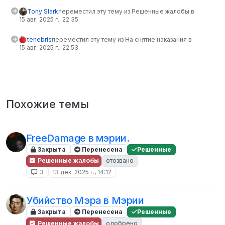
Tony Slark
переместил эту тему из Решенные жалобы в
15 авг. 2025 г., 22:35
tenebris
переместил эту тему из На снятие наказания в
15 авг. 2025 г., 22:53
Похожие темы
FreeDamage в мэрии.
Закрыта
Перенесена
Решенные
Решенные жалобы
отозвано
3
13 дек. 2025 г., 14:12
Убийство Мэра в Мэрии
Закрыта
Перенесена
Решенные
Решенные жалобы
одобрено