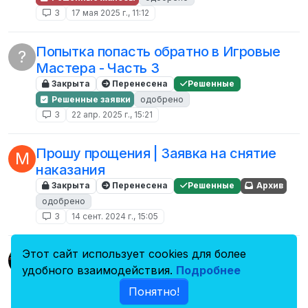
3
17 мая 2025 г., 11:12
Попытка попасть обратно в Игровые
?
Мастера - Часть 3
Закрыта
Перенесена
Решенные
Решенные заявки
одобрено
3
22 апр. 2025 г., 15:21
Прошу прощения | Заявка на снятие
М
наказания
Закрыта
Перенесена
Решенные
Архив
одобрено
3
14 сент. 2024 г., 15:05
Этот сайт использует cookies для более
Дмитрий Алексеев пг+фир
удобного взаимодействия.
Подробнее
рп+луттинг+фк+нарушение правила зз
также вышел не отписав рп пм.
Понятно!
Закрыта
Перенесена
Решенные