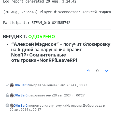
Log report generated 20 Aug, 3:24:42

[20 Aug, 2:35:43] Player disconnected: Алексей Мэдисон 
ВЕРДИКТ:
ОДОБРЕНО
“Алексей Мэдисон”
- получит
блокировку
на
5 дней
за нарушение правил
NonRP+Сомнительные
отыгровки+NonRP(LeaveRP)
0
D0n Bar0n
выбрал решение
20 авг. 2024 г., 00:27
D0n Bar0n
закрывает тему
20 авг. 2024 г., 00:27
D0n Bar0n
переместил эту тему из На игрока Доброграда в
20 авг. 2024 г., 00:27