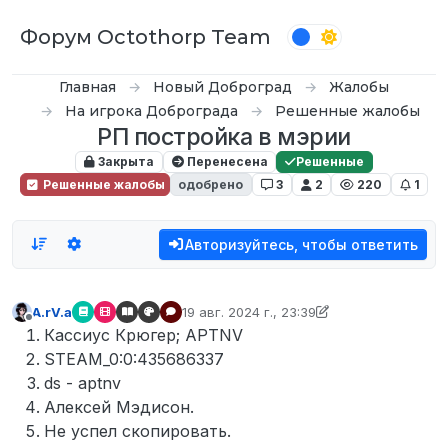
Перейти к содержимому
Форум Octothorp Team
Главная
Новый Доброград
Жалобы
На игрока Доброграда
Решенные жалобы
РП постройка в мэрии
Закрыта
Перенесена
Решенные
Решенные жалобы
одобрено
3
2
220
1
Авторизуйтесь, чтобы ответить
A.rV.a
19 авг. 2024 г., 23:39
отредактировано D0n Bar0n
Не в сети
Кассиус Крюгер; APTNV
STEAM_0:0:435686337
ds - aptnv
Алексей Мэдисон.
Не успел скопировать.