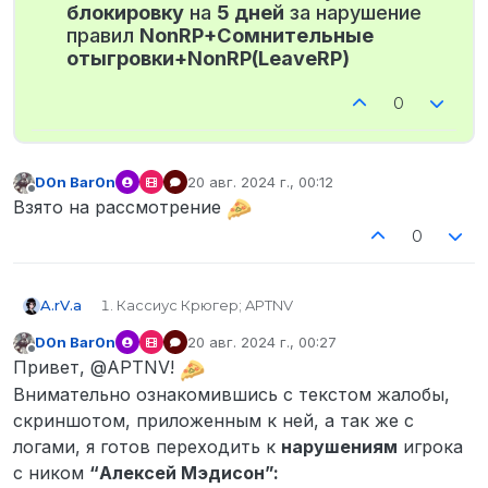
блокировку
на
5 дней
за нарушение
правил
NonRP+Сомнительные
отыгровки+NonRP(LeaveRP)
0
D0n Bar0n
20 авг. 2024 г., 00:12
отредактировано
Не в сети
Взято на рассмотрение
0
A.rV.a
Кассиус Крюгер; APTNV
STEAM_0:0:435686337
D0n Bar0n
20 авг. 2024 г., 00:27
ds - aptnv
отредактировано
Не в сети
Привет, @APTNV!
Алексей Мэдисон.
Не успел скопировать.
Внимательно ознакомившись с текстом жалобы,
Не имеет.
скриншотом, приложенным к ней, а так же с
1:30 - 2:35 по мск.
логами, я готов переходить к
нарушениям
игрока
Типок по приколу поставил в мэрии сортир
с ником
“Алексей Мэдисон”:
посреди холла и инвалидную коляску с другой