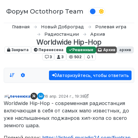
Перейти к содержимому
Форум Octothorp Team
Главная
Новый Доброград
Ролевая игра
Радиостанции
Архив
Worldwide Hip-Hop
Закрыта
Перенесена
Решенные
Архив
архив
3
3
502
1
Авторизуйтесь, чтобы ответить
печенюха
16 апр. 2024 г., 19:38
отредактировано вяч
Не в сети
Worldwide Hip-Hop - современная радиостанция
включающая в себя от самых мало известных, до
уже наслышанных поджанров хип-хопа со всего
земного шара.
Прямой поток:
https://listen5.myradio24.com/fivetrap