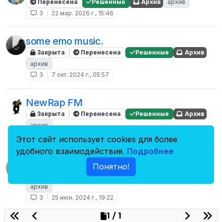
Перенесена
Решенные
Архив
архив
3
22 мар. 2026 г., 15:46
some emo music.
Закрыта
Перенесена
Решенные
Архив
архив
3
7 окт. 2024 г., 05:57
NewRap FM
Закрыта
Перенесена
Решенные
Архив
архив
3
25 февр. 2026 г., 07:14
Этот сайт использует cookies для более
удобного взаимодействия.
Подробнее
DIFORD CITY
Понятно!
Закрыта
Перенесена
Решенные
Архив
архив
3
25 июн. 2024 г., 19:22
1 / 1