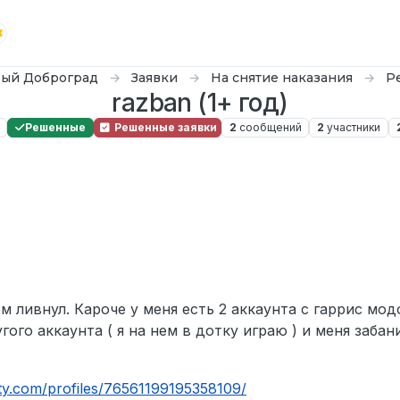
ый Доброград
Заявки
На снятие наказания
Р
razban (1+ год)
Решенные
Решенные заявки
2
сообщений
2
участники
том ливнул. Кароче у меня есть 2 аккаунта с гаррис мод
гого аккаунта ( я на нем в дотку играю ) и меня забан
ty.com/profiles/76561199195358109/