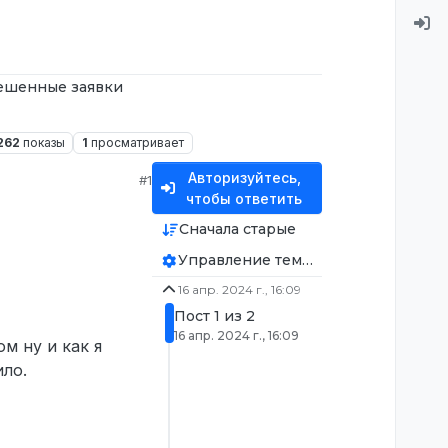
ешенные заявки
262
показы
1
просматривает
Авторизуйтесь,
#1
чтобы ответить
Сначала старые
Управление темой
16 апр. 2024 г., 16:09
Пост 1 из 2
16 апр. 2024 г., 16:09
ом ну и как я
ило.