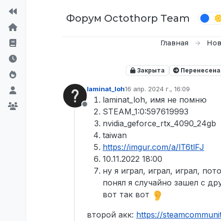
Перейти к содержимому
Форум Octothorp Team
Главная
Нов
Закрыта
Перенесена
laminat_loh
16 апр. 2024 г., 16:09
отредактировано
laminat_loh, имя не помню
Не в сети
STEAM_1:0:597619993
nvidia_geforce_rtx_4090_24gb
taiwan
https://imgur.com/a/lT6tlFJ
10.11.2022 18:00
ну я играл, играл, играл, по
понял я случайно зашел с дру
вот так вот
второй акк:
https://steamcommuni