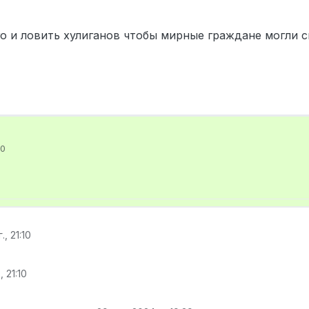
го и ловить хулиганов чтобы мирные граждане могли 
10
., 21:10
, 21:10