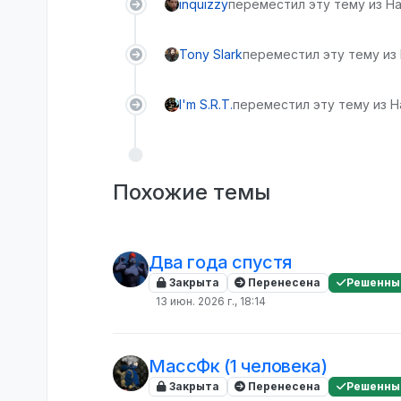
inquizzy
переместил эту тему из На
Tony Slark
переместил эту тему из
I'm S.R.T.
переместил эту тему из Н
Похожие темы
Два года спустя
Закрыта
Перенесена
Решенны
13 июн. 2026 г., 18:14
МассФк (1 человека)
Закрыта
Перенесена
Решенны