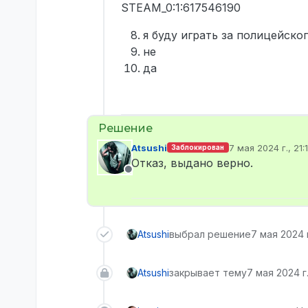
STEAM_0:1:617546190
я буду играть за полицейско
не
да
Atsushi
7 мая 2024 г., 21:
Заблокирован
отредактировано
Отказ, выдано верно.
Не в сети
Atsushi
выбрал решение
7 мая 2024 г
Atsushi
закрывает тему
7 мая 2024 г.