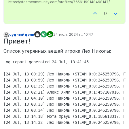
https://steamcommunity.com/profiles/76561199148498147/
0
судныйдень
24 июл. 2024 г., 10:47
отредактировано
Не в сети
Привет!
Список утерянных вещей игрока Лех Николы:
Log report generated 24 Jul, 13:41:45

[24 Jul, 13:00:29] Лех Николы (STEAM_0:0:245259796, Гр
[24 Jul, 13:00:59] Лех Николы (STEAM_0:0:245259796, Гр
[24 Jul, 13:01:35] Лех Николы (STEAM_0:0:245259796, Гра
[24 Jul, 13:02:21] Алекс Хилл (STEAM_0:1:457107016, Гр
[24 Jul, 13:04:10] Лех Николы (STEAM_0:0:245259796, Гр
[24 Jul, 13:08:33] Лех Николы (STEAM_0:0:245259796, Гр
[24 Jul, 13:08:34] Лех Николы (STEAM_0:0:245259796, Гр
[24 Jul, 13:14:18] Мота Фрауш (STEAM_0:1:185618317, Гр
[24 Jul, 13:14:32] Лех Николы (STEAM_0:0:245259796, Гра