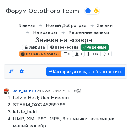
Перейти к содержимому
Форум Octothorp Team
Главная
Новый Доброград
Заявки
На возврат
Решенные заявки
Заявка на возврат
Закрыта
Перенесена
Решенные
Решенные заявки
3
3
336
1
Авторизуйтесь, чтобы ответить
TBou'_3au'Ka
24 июл. 2024 г., 10:30
отредактировано TBou'_3au'Ka
Не в сети
Letzte Held; Лех Николы
STEAM_0:0:245259796
letzte_held
UMP, XM, P90, MP5, 3 отмычки, взломщик,
малый калибр.