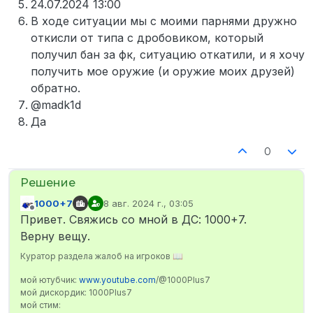
24.07.2024 13:00
В ходе ситуации мы с моими парнями дружно
откисли от типа с дробовиком, который
получил бан за фк, ситуацию откатили, и я хочу
получить мое оружие (и оружие моих друзей)
обратно.
@madk1d
Да
0
1000+7
8 авг. 2024 г., 03:05
отредактировано
Не в сети
Привет. Свяжись со мной в ДС: 1000+7.
Верну вещу.
Куратор раздела жалоб на игроков 📖
мой ютубчик:
www.youtube.com
/@1000Plus7
мой дискордик: 1000Plus7
мой стим: