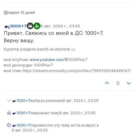
через 15 дней
1000+7
8 авг. 2024 г., 03:05
отредактировано
Не в сети
Привет. Свяжись со мной в ДС: 1000+7.
Верну вещу.
Куратор раздела жалоб на игроков 📖
мой ютубчик:
www.youtube.com
/@1000Plus7
мой дискордик: 1000Plus7
мой стим: https://steamcommunity.com/profiles/76561199148498147/
0
1000+7
выбрал решение
8 авг. 2024 г., 03:05
1000+7
закрывает тему
8 авг. 2024 г., 03:05
1000+7
переместил эту тему из На возврат в
8 авг. 2024 г., 03:05