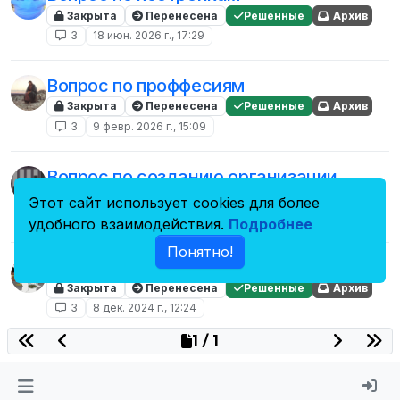
Закрыта
Перенесена
Решенные
Архив
3
18 июн. 2026 г., 17:29
Вопрос по проффесиям
Закрыта
Перенесена
Решенные
Архив
3
9 февр. 2026 г., 15:09
Вопрос по созданию организации
Закрыта
Перенесена
Решенные
Архив
Этот сайт использует cookies для более
3
27 февр. 2025 г., 10:22
удобного взаимодействия.
Подробнее
Понятно!
Вопрос по принтерам
Закрыта
Перенесена
Решенные
Архив
3
8 дек. 2024 г., 12:24
1 / 1