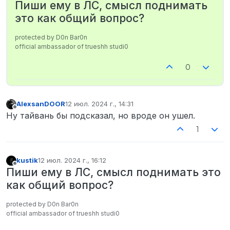
Не в сети
Пиши ему в ЛС, смысл поднимать
это как общий вопрос?
protected by D0n Bar0n
official ambassador of trueshh studi0
0
AlexsanDOOR
12 июл. 2024 г., 14:31
отредактировано
Не в сети
Ну тайвань бы подсказал, но вроде он ушел.
1
kustik
12 июл. 2024 г., 16:12
отредактировано
Не в сети
Пиши ему в ЛС, смысл поднимать это
как общий вопрос?
protected by D0n Bar0n
official ambassador of trueshh studi0